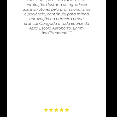
excelente, processo rápido, sem
enrolação. Gostaria de agradecer
aos instrutores pelo profissionalismo
e paciência, contribuiu para minha
aprovação na primeira prova
prática! Obrigada a toda equipe da
Auto Escola Aeroporto. Enfim
habilitadaaaa!!!!