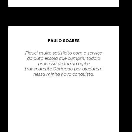
PAULO SOARES
Fiquei muito satisfeito com o serviço
da auto escola que cumpriu todo o
processo de forma ágil e
transparente.Obrigado por ajudarem
nessa minha nova conquista.