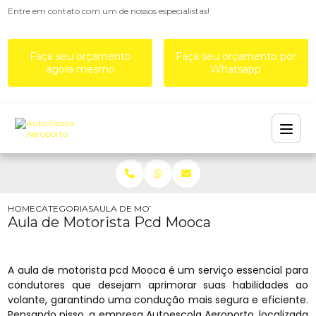
Entre em contato com um de nossos especialistas!
Faça seu orçamento
Faça seu orçamento por
agora mesmo
Whatsapp
HOME
CATEGORIAS
AULA DE MOTORISTA PCD MOOCA
Aula de Motorista Pcd Mooca
A aula de motorista pcd Mooca é um serviço essencial para
condutores que desejam aprimorar suas habilidades ao
volante, garantindo uma condução mais segura e eficiente.
Pensando nisso, a empresa Autoescola Aeroporto, localizada