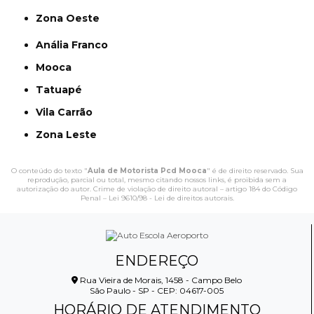
Zona Oeste
Anália Franco
Mooca
Tatuapé
Vila Carrão
Zona Leste
O conteúdo do texto "
Aula de Motorista Pcd Mooca
" é de direito reservado. Sua
reprodução, parcial ou total, mesmo citando nossos links, é proibida sem a
autorização do autor. Crime de violação de direito autoral – artigo 184 do Código
Penal –
Lei 9610/98 - Lei de direitos autorais
.
ENDEREÇO
Rua Vieira de Morais, 1458 - Campo Belo
São Paulo - SP - CEP: 04617-005
HORÁRIO DE ATENDIMENTO