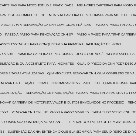
 CARTEIRAS PARA MOTO: ESTILO E PRATICIDADE
MELHORES CARTEIRAS PARA MOTO: P
PARA D: GUIA COMPLETO
OBTENHA SUA CARTEIRA DE MOTORISTA PARA MOTO DE FOR
 PASSO PARA A RENOVAÇÃO DA CNH COM DICAS PRÁTICAS
PASSO A PASSO PARA CAR
O
PASSO A PASSO PARA RENOVAÇÃO CNH SP
PASSO A PASSO PARA TIRAR CARTEI
PASSOS ESSENCIAIS PARA CONQUISTAR SUA PRIMEIRA HABILITAÇÃO DE MOTO
AR A SUA
PRIMEIRA CARTEIRA DE MOTORISTA: TUDO O QUE VOCÊ PRECISA SABER PA
BILITAÇÃO B: GUIA COMPLETO PARA INICIANTES
QUAL O PREÇO DA CNH PCD? DESCU
ORES E TAXAS ATUALIZADAS
QUANTO CUSTA RENOVAR CNH: GUIA COMPLETO DE V
RENOVAR HABILITAÇÃO E COMO ECONOMIZAR NESSE PROCESSO
QUANTO CUSTA TIRA
EGULARIZAÇÃO
RENOVAÇÃO DE HABILITAÇÃO: PASSO A PASSO PARA FACILITAR O PR
ENOVAR CARTEIRA DE MOTORISTA VALOR E CUSTOS ENVOLVIDOS NO PROCESSO
REN
CESSO
RENOVAR CNH ONLINE: PASSO A PASSO SIMPLES
SAIBA TUDO SOBRE CNH D
ANSFORMAR SUA CONFIANÇA AO VOLANTE
SUPERANDO O MEDO DE DIRIGIR: DICAS D
TES
SUSPENSÃO DA CNH: ENTENDA O QUE ELA SIGNIFICA PARA SEU DIREITO DE DIRI