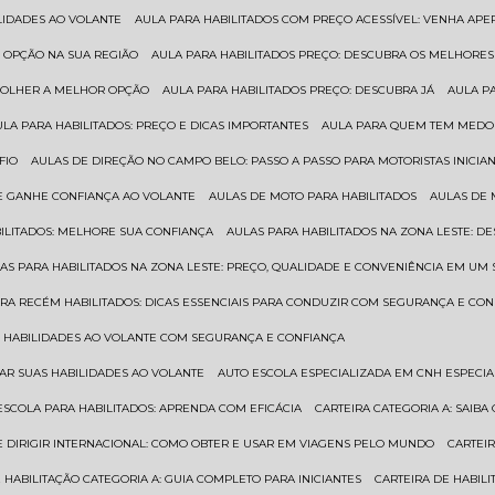
ILIDADES AO VOLANTE
AULA PARA HABILITADOS COM PREÇO ACESSÍVEL: VENHA APE
R OPÇÃO NA SUA REGIÃO
AULA PARA HABILITADOS PREÇO: DESCUBRA OS MELHORE
SCOLHER A MELHOR OPÇÃO
AULA PARA HABILITADOS PREÇO: DESCUBRA JÁ
AULA P
AULA PARA HABILITADOS: PREÇO E DICAS IMPORTANTES
AULA PARA QUEM TEM MEDO 
FIO
AULAS DE DIREÇÃO NO CAMPO BELO: PASSO A PASSO PARA MOTORISTAS INICIA
 E GANHE CONFIANÇA AO VOLANTE
AULAS DE MOTO PARA HABILITADOS
AULAS DE
BILITADOS: MELHORE SUA CONFIANÇA
AULAS PARA HABILITADOS NA ZONA LESTE: D
LAS PARA HABILITADOS NA ZONA LESTE: PREÇO, QUALIDADE E CONVENIÊNCIA EM UM 
ARA RECÉM HABILITADOS: DICAS ESSENCIAIS PARA CONDUZIR COM SEGURANÇA E CO
AS HABILIDADES AO VOLANTE COM SEGURANÇA E CONFIANÇA
RAR SUAS HABILIDADES AO VOLANTE
AUTO ESCOLA ESPECIALIZADA EM CNH ESPECI
ESCOLA PARA HABILITADOS: APRENDA COM EFICÁCIA
CARTEIRA CATEGORIA A: SAIB
DE DIRIGIR INTERNACIONAL: COMO OBTER E USAR EM VIAGENS PELO MUNDO
CARTEI
E HABILITAÇÃO CATEGORIA A: GUIA COMPLETO PARA INICIANTES
CARTEIRA DE HABIL