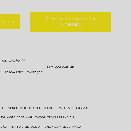
Faça seu orçamento por
a mesmo
Whatsapp
PONTUAÇÃO
SERVIÇOS ONLINE
O
BAFÔMETRO
CASSAÇÃO
ETO
APRENDA TUDO SOBRE A CARTEIRA DE MOTORISTA B
A DE MOTO PARA HABILITADOS: DICAS ESSENCIAIS
REÇÃO PARA HABILITADOS: APRENDA COM SEGURANÇA