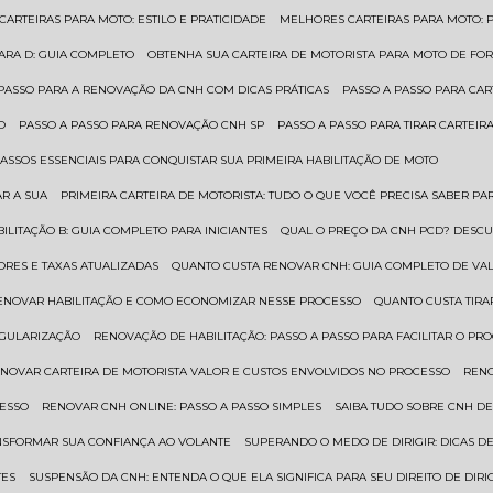
 CARTEIRAS PARA MOTO: ESTILO E PRATICIDADE
MELHORES CARTEIRAS PARA MOTO: P
PARA D: GUIA COMPLETO
OBTENHA SUA CARTEIRA DE MOTORISTA PARA MOTO DE FOR
 PASSO PARA A RENOVAÇÃO DA CNH COM DICAS PRÁTICAS
PASSO A PASSO PARA CAR
O
PASSO A PASSO PARA RENOVAÇÃO CNH SP
PASSO A PASSO PARA TIRAR CARTEI
PASSOS ESSENCIAIS PARA CONQUISTAR SUA PRIMEIRA HABILITAÇÃO DE MOTO
AR A SUA
PRIMEIRA CARTEIRA DE MOTORISTA: TUDO O QUE VOCÊ PRECISA SABER PA
BILITAÇÃO B: GUIA COMPLETO PARA INICIANTES
QUAL O PREÇO DA CNH PCD? DESCU
ORES E TAXAS ATUALIZADAS
QUANTO CUSTA RENOVAR CNH: GUIA COMPLETO DE V
RENOVAR HABILITAÇÃO E COMO ECONOMIZAR NESSE PROCESSO
QUANTO CUSTA TIRA
EGULARIZAÇÃO
RENOVAÇÃO DE HABILITAÇÃO: PASSO A PASSO PARA FACILITAR O PR
ENOVAR CARTEIRA DE MOTORISTA VALOR E CUSTOS ENVOLVIDOS NO PROCESSO
REN
CESSO
RENOVAR CNH ONLINE: PASSO A PASSO SIMPLES
SAIBA TUDO SOBRE CNH D
ANSFORMAR SUA CONFIANÇA AO VOLANTE
SUPERANDO O MEDO DE DIRIGIR: DICAS D
TES
SUSPENSÃO DA CNH: ENTENDA O QUE ELA SIGNIFICA PARA SEU DIREITO DE DIRI