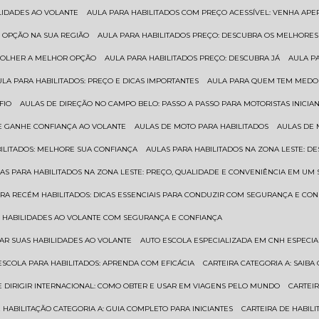
ILIDADES AO VOLANTE
AULA PARA HABILITADOS COM PREÇO ACESSÍVEL: VENHA APE
R OPÇÃO NA SUA REGIÃO
AULA PARA HABILITADOS PREÇO: DESCUBRA OS MELHORE
SCOLHER A MELHOR OPÇÃO
AULA PARA HABILITADOS PREÇO: DESCUBRA JÁ
AULA P
AULA PARA HABILITADOS: PREÇO E DICAS IMPORTANTES
AULA PARA QUEM TEM MEDO 
FIO
AULAS DE DIREÇÃO NO CAMPO BELO: PASSO A PASSO PARA MOTORISTAS INICIA
 E GANHE CONFIANÇA AO VOLANTE
AULAS DE MOTO PARA HABILITADOS
AULAS DE
BILITADOS: MELHORE SUA CONFIANÇA
AULAS PARA HABILITADOS NA ZONA LESTE: D
LAS PARA HABILITADOS NA ZONA LESTE: PREÇO, QUALIDADE E CONVENIÊNCIA EM UM 
ARA RECÉM HABILITADOS: DICAS ESSENCIAIS PARA CONDUZIR COM SEGURANÇA E CO
AS HABILIDADES AO VOLANTE COM SEGURANÇA E CONFIANÇA
RAR SUAS HABILIDADES AO VOLANTE
AUTO ESCOLA ESPECIALIZADA EM CNH ESPECI
ESCOLA PARA HABILITADOS: APRENDA COM EFICÁCIA
CARTEIRA CATEGORIA A: SAIB
DE DIRIGIR INTERNACIONAL: COMO OBTER E USAR EM VIAGENS PELO MUNDO
CARTEI
E HABILITAÇÃO CATEGORIA A: GUIA COMPLETO PARA INICIANTES
CARTEIRA DE HABIL