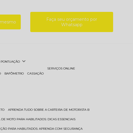
Faça seu orçamento por
a mesmo
Whatsapp
PONTUAÇÃO
SERVIÇOS ONLINE
O
BAFÔMETRO
CASSAÇÃO
ETO
APRENDA TUDO SOBRE A CARTEIRA DE MOTORISTA B
A DE MOTO PARA HABILITADOS: DICAS ESSENCIAIS
REÇÃO PARA HABILITADOS: APRENDA COM SEGURANÇA