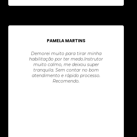
PAMELA MARTINS
Demorei muito para tirar minha
habilitação por ter medo.Instrutor
muito calmo, me deixou super
tranquila. Sem contar no bom
atendimento e rápido processo.
Recomendo.