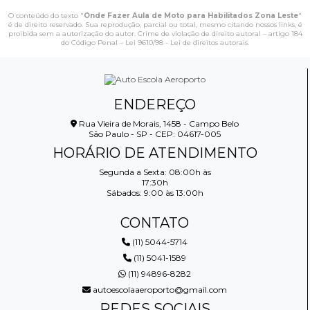
O conteúdo do texto "
Onde Fazer Aula de Moto para Habilitados Zona Leste
"
é de direito reservado. Sua reprodução, parcial ou total, mesmo citando nossos links, é
proibida sem a autorização do autor. Crime de violação de direito autoral – artigo 184
do Código Penal –
Lei 9610/98 - Lei de direitos autorais
.
ENDEREÇO
Rua Vieira de Morais, 1458 - Campo Belo
São Paulo - SP - CEP: 04617-005
HORÁRIO DE ATENDIMENTO
Segunda a Sexta: 08:00h às
17:30h
Sábados: 9:00 às 13:00h
CONTATO
(11) 5044-5714
(11) 5041-1589
(11) 94896-8282
autoescolaaeroporto@gmail.com
REDES SOCIAIS