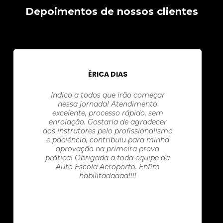
Depoimentos de nossos clientes
ÉRICA DIAS
Indico a todos que irão começar
nessa jornada! Atendimento
excelente, processo rápido, sem
enrolação. Gostaria de agradecer
aos instrutores pelo profissionalismo
e paciência, contribuiu para minha
aprovação na primeira prova
prática! Obrigada a toda equipe da
Auto Escola Aeroporto. Enfim
habilitadaaaa!!!!