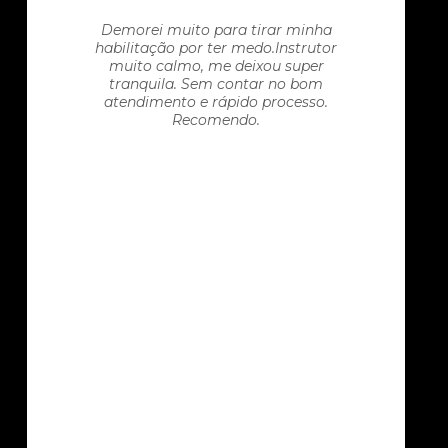
Demorei muito para tirar minha
habilitação por ter medo.Instrutor
muito calmo, me deixou super
tranquila. Sem contar no bom
atendimento e rápido processo.
Recomendo.