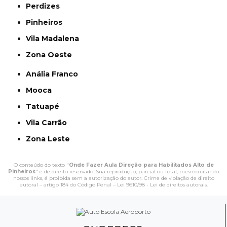
Perdizes
Pinheiros
Vila Madalena
Zona Oeste
Anália Franco
Mooca
Tatuapé
Vila Carrão
Zona Leste
O conteúdo do texto "
Onde Fazer Aula Direção para Habilitados Alto de
Pinheiros
" é de direito reservado. Sua reprodução, parcial ou total, mesmo citando
nossos links, é proibida sem a autorização do autor. Crime de violação de direito
autoral – artigo 184 do Código Penal –
Lei 9610/98 - Lei de direitos autorais
.