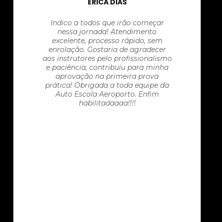
ÉRICA DIAS
Indico a todos que irão começar
nessa jornada! Atendimento
excelente, processo rápido, sem
enrolação. Gostaria de agradecer
aos instrutores pelo profissionalismo
e paciência, contribuiu para minha
aprovação na primeira prova
prática! Obrigada a toda equipe da
Auto Escola Aeroporto. Enfim
habilitadaaaa!!!!