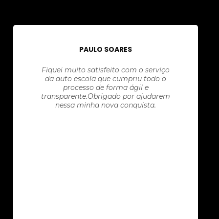
PAULO SOARES
Fiquei muito satisfeito com o serviço
da auto escola que cumpriu todo o
processo de forma ágil e
transparente.Obrigado por ajudarem
nessa minha nova conquista.