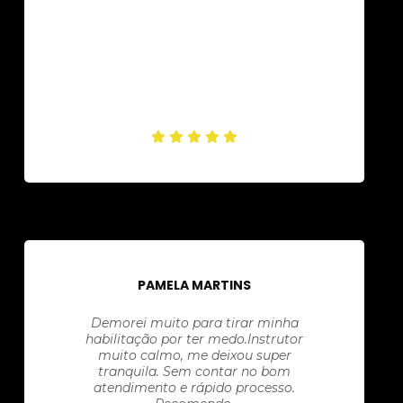
PAMELA MARTINS
Demorei muito para tirar minha
habilitação por ter medo.Instrutor
muito calmo, me deixou super
tranquila. Sem contar no bom
atendimento e rápido processo.