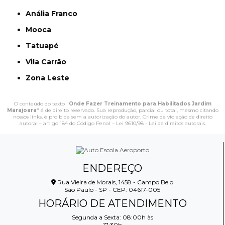
Anália Franco
Mooca
Tatuapé
Vila Carrão
Zona Leste
O conteúdo do texto "
Onde Fazer Treinamento para Habilitados Jardim
Marajoara
" é de direito reservado. Sua reprodução, parcial ou total, mesmo citando
nossos links, é proibida sem a autorização do autor. Crime de violação de direito
autoral – artigo 184 do Código Penal –
Lei 9610/98 - Lei de direitos autorais
.
ENDEREÇO
Rua Vieira de Morais, 1458 - Campo Belo
São Paulo - SP - CEP: 04617-005
HORÁRIO DE ATENDIMENTO
Segunda a Sexta: 08:00h às
17:30h