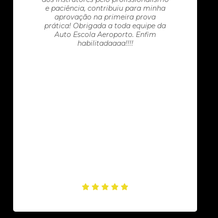
e paciência, contribuiu para minha
aprovação na primeira prova
prática! Obrigada a toda equipe da
Auto Escola Aeroporto. Enfim
habilitadaaaa!!!!