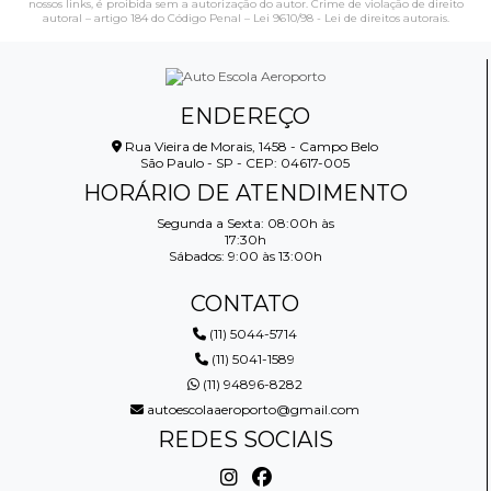
nossos links, é proibida sem a autorização do autor. Crime de violação de direito
autoral – artigo 184 do Código Penal –
Lei 9610/98 - Lei de direitos autorais
.
ENDEREÇO
Rua Vieira de Morais, 1458 - Campo Belo
São Paulo - SP - CEP: 04617-005
HORÁRIO DE ATENDIMENTO
Segunda a Sexta: 08:00h às
17:30h
Sábados: 9:00 às 13:00h
CONTATO
(11) 5044-5714
(11) 5041-1589
(11) 94896-8282
autoescolaaeroporto@gmail.com
REDES SOCIAIS