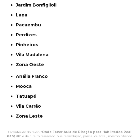
Jardim Bonfiglioli
Lapa
Pacaembu
Perdizes
Pinheiros
Vila Madalena
Zona Oeste
Anália Franco
Mooca
Tatuapé
Vila Carrão
Zona Leste
O conteúdo do texto "
Onde Fazer Aula de Direção para Habilitados Real
Parque
" é de direito reservado. Sua reprodução, parcial ou total, mesmo citando