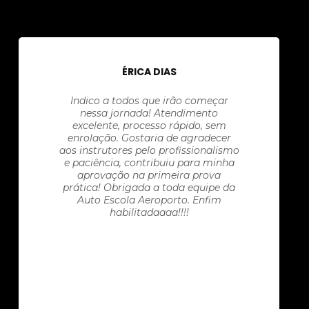
ÉRICA DIAS
Indico a todos que irão começar
nessa jornada! Atendimento
excelente, processo rápido, sem
enrolação. Gostaria de agradecer
aos instrutores pelo profissionalismo
e paciência, contribuiu para minha
aprovação na primeira prova
prática! Obrigada a toda equipe da
Auto Escola Aeroporto. Enfim
habilitadaaaa!!!!