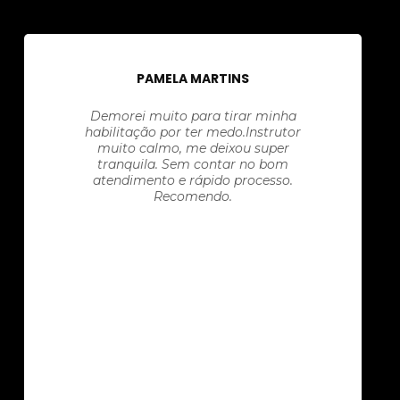
PAMELA MARTINS
Demorei muito para tirar minha
habilitação por ter medo.Instrutor
muito calmo, me deixou super
tranquila. Sem contar no bom
atendimento e rápido processo.
Recomendo.