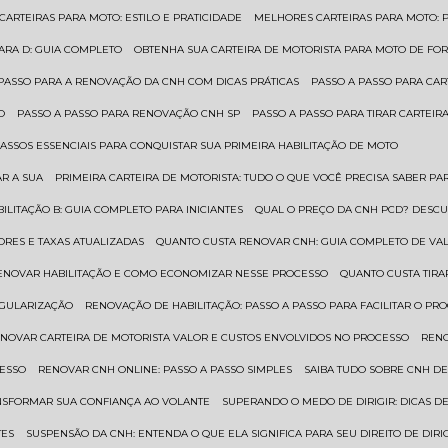
 CARTEIRAS PARA MOTO: ESTILO E PRATICIDADE
MELHORES CARTEIRAS PARA MOTO: P
PARA D: GUIA COMPLETO
OBTENHA SUA CARTEIRA DE MOTORISTA PARA MOTO DE FOR
 PASSO PARA A RENOVAÇÃO DA CNH COM DICAS PRÁTICAS
PASSO A PASSO PARA CAR
O
PASSO A PASSO PARA RENOVAÇÃO CNH SP
PASSO A PASSO PARA TIRAR CARTEI
PASSOS ESSENCIAIS PARA CONQUISTAR SUA PRIMEIRA HABILITAÇÃO DE MOTO
AR A SUA
PRIMEIRA CARTEIRA DE MOTORISTA: TUDO O QUE VOCÊ PRECISA SABER PA
BILITAÇÃO B: GUIA COMPLETO PARA INICIANTES
QUAL O PREÇO DA CNH PCD? DESCU
ORES E TAXAS ATUALIZADAS
QUANTO CUSTA RENOVAR CNH: GUIA COMPLETO DE V
RENOVAR HABILITAÇÃO E COMO ECONOMIZAR NESSE PROCESSO
QUANTO CUSTA TIRA
EGULARIZAÇÃO
RENOVAÇÃO DE HABILITAÇÃO: PASSO A PASSO PARA FACILITAR O PR
ENOVAR CARTEIRA DE MOTORISTA VALOR E CUSTOS ENVOLVIDOS NO PROCESSO
REN
CESSO
RENOVAR CNH ONLINE: PASSO A PASSO SIMPLES
SAIBA TUDO SOBRE CNH D
ANSFORMAR SUA CONFIANÇA AO VOLANTE
SUPERANDO O MEDO DE DIRIGIR: DICAS D
TES
SUSPENSÃO DA CNH: ENTENDA O QUE ELA SIGNIFICA PARA SEU DIREITO DE DIRI