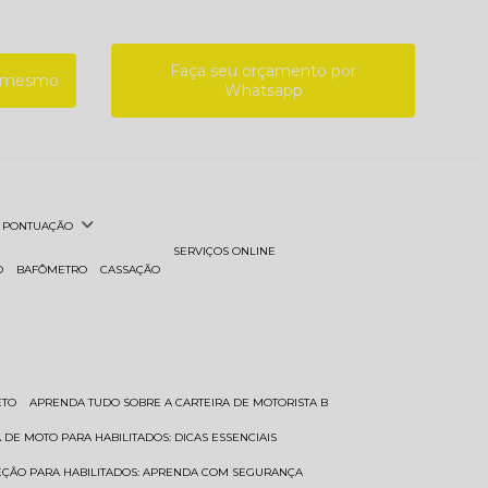
Faça seu orçamento por
a mesmo
Whatsapp
PONTUAÇÃO
SERVIÇOS ONLINE
O
BAFÔMETRO
CASSAÇÃO
ETO
APRENDA TUDO SOBRE A CARTEIRA DE MOTORISTA B
A DE MOTO PARA HABILITADOS: DICAS ESSENCIAIS
REÇÃO PARA HABILITADOS: APRENDA COM SEGURANÇA