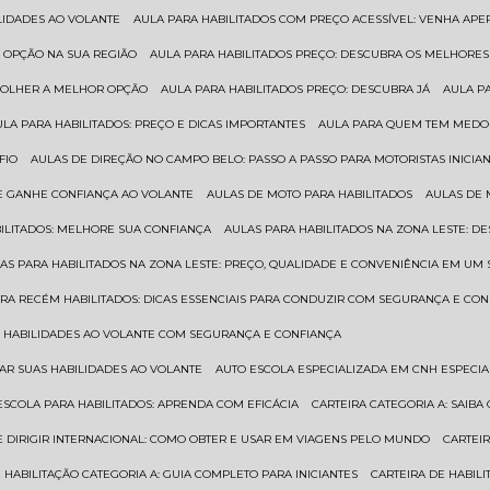
ILIDADES AO VOLANTE
AULA PARA HABILITADOS COM PREÇO ACESSÍVEL: VENHA APE
R OPÇÃO NA SUA REGIÃO
AULA PARA HABILITADOS PREÇO: DESCUBRA OS MELHORE
SCOLHER A MELHOR OPÇÃO
AULA PARA HABILITADOS PREÇO: DESCUBRA JÁ
AULA P
AULA PARA HABILITADOS: PREÇO E DICAS IMPORTANTES
AULA PARA QUEM TEM MEDO 
FIO
AULAS DE DIREÇÃO NO CAMPO BELO: PASSO A PASSO PARA MOTORISTAS INICIA
 E GANHE CONFIANÇA AO VOLANTE
AULAS DE MOTO PARA HABILITADOS
AULAS DE
BILITADOS: MELHORE SUA CONFIANÇA
AULAS PARA HABILITADOS NA ZONA LESTE: D
LAS PARA HABILITADOS NA ZONA LESTE: PREÇO, QUALIDADE E CONVENIÊNCIA EM UM 
ARA RECÉM HABILITADOS: DICAS ESSENCIAIS PARA CONDUZIR COM SEGURANÇA E CO
AS HABILIDADES AO VOLANTE COM SEGURANÇA E CONFIANÇA
RAR SUAS HABILIDADES AO VOLANTE
AUTO ESCOLA ESPECIALIZADA EM CNH ESPECI
ESCOLA PARA HABILITADOS: APRENDA COM EFICÁCIA
CARTEIRA CATEGORIA A: SAIB
DE DIRIGIR INTERNACIONAL: COMO OBTER E USAR EM VIAGENS PELO MUNDO
CARTEI
E HABILITAÇÃO CATEGORIA A: GUIA COMPLETO PARA INICIANTES
CARTEIRA DE HABIL