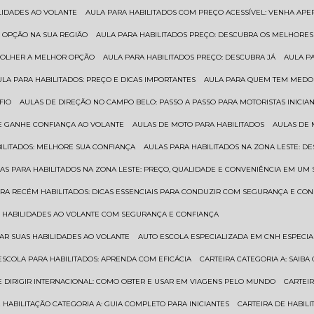
ILIDADES AO VOLANTE
AULA PARA HABILITADOS COM PREÇO ACESSÍVEL: VENHA APE
R OPÇÃO NA SUA REGIÃO
AULA PARA HABILITADOS PREÇO: DESCUBRA OS MELHORE
SCOLHER A MELHOR OPÇÃO
AULA PARA HABILITADOS PREÇO: DESCUBRA JÁ
AULA P
AULA PARA HABILITADOS: PREÇO E DICAS IMPORTANTES
AULA PARA QUEM TEM MEDO 
FIO
AULAS DE DIREÇÃO NO CAMPO BELO: PASSO A PASSO PARA MOTORISTAS INICIA
 E GANHE CONFIANÇA AO VOLANTE
AULAS DE MOTO PARA HABILITADOS
AULAS DE
BILITADOS: MELHORE SUA CONFIANÇA
AULAS PARA HABILITADOS NA ZONA LESTE: D
LAS PARA HABILITADOS NA ZONA LESTE: PREÇO, QUALIDADE E CONVENIÊNCIA EM UM 
ARA RECÉM HABILITADOS: DICAS ESSENCIAIS PARA CONDUZIR COM SEGURANÇA E CO
AS HABILIDADES AO VOLANTE COM SEGURANÇA E CONFIANÇA
RAR SUAS HABILIDADES AO VOLANTE
AUTO ESCOLA ESPECIALIZADA EM CNH ESPECI
ESCOLA PARA HABILITADOS: APRENDA COM EFICÁCIA
CARTEIRA CATEGORIA A: SAIB
DE DIRIGIR INTERNACIONAL: COMO OBTER E USAR EM VIAGENS PELO MUNDO
CARTEI
E HABILITAÇÃO CATEGORIA A: GUIA COMPLETO PARA INICIANTES
CARTEIRA DE HABIL