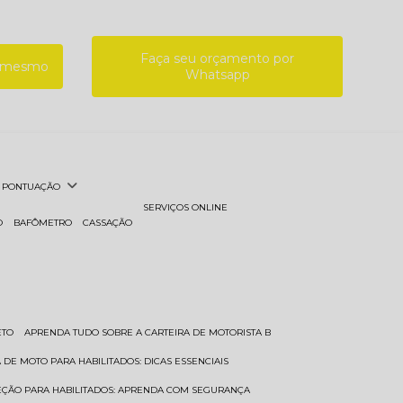
Faça seu orçamento por
a mesmo
Whatsapp
PONTUAÇÃO
SERVIÇOS ONLINE
O
BAFÔMETRO
CASSAÇÃO
ETO
APRENDA TUDO SOBRE A CARTEIRA DE MOTORISTA B
A DE MOTO PARA HABILITADOS: DICAS ESSENCIAIS
REÇÃO PARA HABILITADOS: APRENDA COM SEGURANÇA