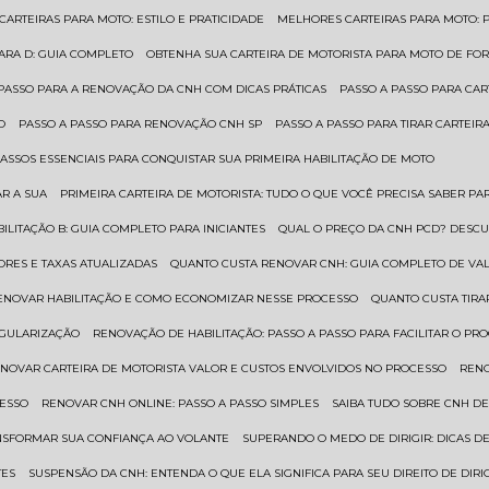
 CARTEIRAS PARA MOTO: ESTILO E PRATICIDADE
MELHORES CARTEIRAS PARA MOTO: P
PARA D: GUIA COMPLETO
OBTENHA SUA CARTEIRA DE MOTORISTA PARA MOTO DE FOR
 PASSO PARA A RENOVAÇÃO DA CNH COM DICAS PRÁTICAS
PASSO A PASSO PARA CAR
O
PASSO A PASSO PARA RENOVAÇÃO CNH SP
PASSO A PASSO PARA TIRAR CARTEI
PASSOS ESSENCIAIS PARA CONQUISTAR SUA PRIMEIRA HABILITAÇÃO DE MOTO
AR A SUA
PRIMEIRA CARTEIRA DE MOTORISTA: TUDO O QUE VOCÊ PRECISA SABER PA
BILITAÇÃO B: GUIA COMPLETO PARA INICIANTES
QUAL O PREÇO DA CNH PCD? DESCU
ORES E TAXAS ATUALIZADAS
QUANTO CUSTA RENOVAR CNH: GUIA COMPLETO DE V
RENOVAR HABILITAÇÃO E COMO ECONOMIZAR NESSE PROCESSO
QUANTO CUSTA TIRA
EGULARIZAÇÃO
RENOVAÇÃO DE HABILITAÇÃO: PASSO A PASSO PARA FACILITAR O PR
ENOVAR CARTEIRA DE MOTORISTA VALOR E CUSTOS ENVOLVIDOS NO PROCESSO
REN
CESSO
RENOVAR CNH ONLINE: PASSO A PASSO SIMPLES
SAIBA TUDO SOBRE CNH D
ANSFORMAR SUA CONFIANÇA AO VOLANTE
SUPERANDO O MEDO DE DIRIGIR: DICAS D
TES
SUSPENSÃO DA CNH: ENTENDA O QUE ELA SIGNIFICA PARA SEU DIREITO DE DIRI