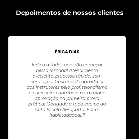
Depoimentos de nossos clientes
ÉRICA DIAS
Indico a todos que irão começar
nessa jornada! Atendimento
excelente, processo rápido, sem
enrolação. Gostaria de agradecer
aos instrutores pelo profissionalismo
e paciência, contribuiu para minha
aprovação na primeira prova
prática! Obrigada a toda equipe da
Auto Escola Aeroporto. Enfim
habilitadaaaa!!!!