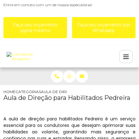
Entre em contato com um de nossos especialistas!
Faça seu orçamento
Faça seu orçamento por
agora mesmo
Whatsapp
HOME
CATEGORIAS
AULA DE DIREÇÃO PARA HABILITADOS PEDREIRA
Aula de Direção para Habilitados Pedreira
A aula de direção para habilitados Pedreira é um serviço
essencial para os condutores que desejam aprimorar suas
habilidades ao volante, garantindo mais segurança e
confiança nas ruas e estradas. Pensando nisso, a empresa