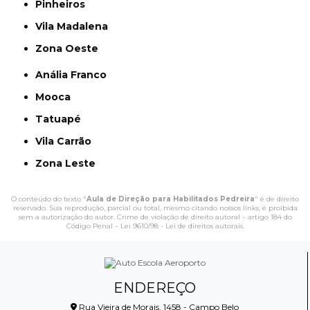
Pinheiros
Vila Madalena
Zona Oeste
Anália Franco
Mooca
Tatuapé
Vila Carrão
Zona Leste
O conteúdo do texto "
Aula de Direção para Habilitados Pedreira
" é de direito
reservado. Sua reprodução, parcial ou total, mesmo citando nossos links, é proibida
sem a autorização do autor. Crime de violação de direito autoral – artigo 184 do
Código Penal –
Lei 9610/98 - Lei de direitos autorais
.
ENDEREÇO
Rua Vieira de Morais, 1458 - Campo Belo