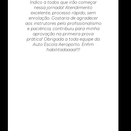
Indico a todos que irão começar
nessa jornada! Atendimento
excelente, processo rápido, sem
enrolação. Gostaria de agradecer
aos instrutores pelo profissionalismo
e paciência, contribuiu para minha
aprovação na primeira prova
prática! Obrigada a toda equipe da
Auto Escola Aeroporto. Enfim
habilitadaaaa!!!!