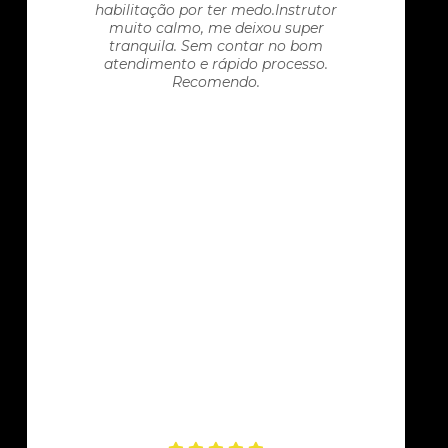
habilitação por ter medo.Instrutor
muito calmo, me deixou super
tranquila. Sem contar no bom
atendimento e rápido processo.
Recomendo.