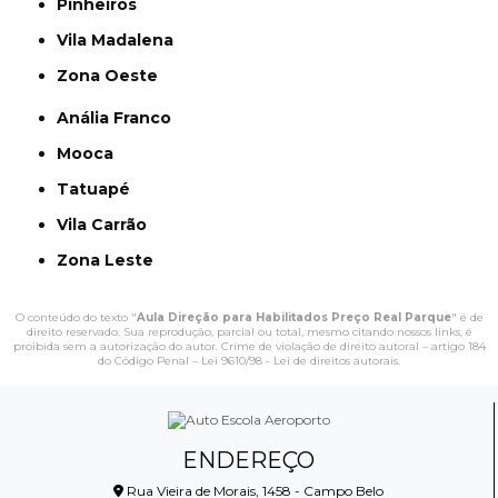
Pinheiros
Vila Madalena
Zona Oeste
Anália Franco
Mooca
Tatuapé
Vila Carrão
Zona Leste
O conteúdo do texto "
Aula Direção para Habilitados Preço Real Parque
" é de
direito reservado. Sua reprodução, parcial ou total, mesmo citando nossos links, é
proibida sem a autorização do autor. Crime de violação de direito autoral – artigo 184
do Código Penal –
Lei 9610/98 - Lei de direitos autorais
.
ENDEREÇO
Rua Vieira de Morais, 1458 - Campo Belo