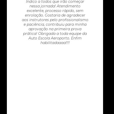
Indico a todos que irão começar
nessa jornada! Atendimento
excelente, processo rápido, sem
enrolação. Gostaria de agradecer
aos instrutores pelo profissionalismo
e paciência, contribuiu para minha
aprovação na primeira prova
prática! Obrigada a toda equipe da
Auto Escola Aeroporto. Enfim
habilitadaaaa!!!!