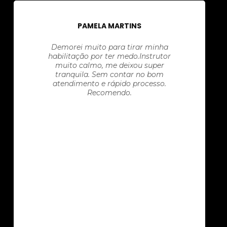
PAMELA MARTINS
Demorei muito para tirar minha
habilitação por ter medo.Instrutor
muito calmo, me deixou super
tranquila. Sem contar no bom
atendimento e rápido processo.
Recomendo.