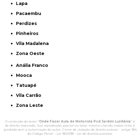
Lapa
Pacaembu
Perdizes
Pinheiros
Vila Madalena
Zona Oeste
Anália Franco
Mooca
Tatuapé
Vila Carrão
Zona Leste
O conteúdo do texto "
Onde Fazer Aula de Motorista Pcd Jardim Luzitânia
" é
de direito reservado. Sua reprodução, parcial ou total, mesmo citando nossos links, é
proibida sem a autorização do autor. Crime de violação de direito autoral – artigo 184
do Código Penal –
Lei 9610/98 - Lei de direitos autorais
.