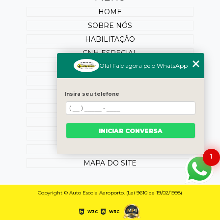
HOME
SOBRE NÓS
HABILITAÇÃO
CNH ESPECIAL
Olá! Fale agora pelo WhatsApp
REABILITAÇÃO
PONTUAÇÃO
SERVIÇOS ONLINE
Insira seu telefone
BLOG
OUTROS SERVIÇOS
INICIAR CONVERSA
CONTATO
CATEGORIAS
1
MAPA DO SITE
Copyright © Auto Escola Aeroporto. (Lei 9610 de 19/02/1998)
W3C
W3C