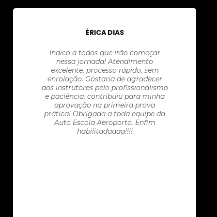
ÉRICA DIAS
Indico a todos que irão começar
nessa jornada! Atendimento
excelente, processo rápido, sem
enrolação. Gostaria de agradecer
aos instrutores pelo profissionalismo
e paciência, contribuiu para minha
aprovação na primeira prova
prática! Obrigada a toda equipe da
Auto Escola Aeroporto. Enfim
habilitadaaaa!!!!