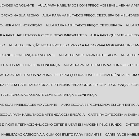
ILIDADES AO VOLANTE
AULA PARA HABILITADOS COM PREÇO ACESSÍVEL: VENHA APE
R OPÇÃO NA SUA REGIÃO
AULA PARA HABILITADOS PREÇO: DESCUBRA OS MELHORE
SCOLHER A MELHOR OPÇÃO
AULA PARA HABILITADOS PREÇO: DESCUBRA JÁ
AULA P
AULA PARA HABILITADOS: PREÇO E DICAS IMPORTANTES
AULA PARA QUEM TEM MEDO 
FIO
AULAS DE DIREÇÃO NO CAMPO BELO: PASSO A PASSO PARA MOTORISTAS INICIA
 E GANHE CONFIANÇA AO VOLANTE
AULAS DE MOTO PARA HABILITADOS
AULAS DE
BILITADOS: MELHORE SUA CONFIANÇA
AULAS PARA HABILITADOS NA ZONA LESTE: D
LAS PARA HABILITADOS NA ZONA LESTE: PREÇO, QUALIDADE E CONVENIÊNCIA EM UM 
ARA RECÉM HABILITADOS: DICAS ESSENCIAIS PARA CONDUZIR COM SEGURANÇA E CO
AS HABILIDADES AO VOLANTE COM SEGURANÇA E CONFIANÇA
RAR SUAS HABILIDADES AO VOLANTE
AUTO ESCOLA ESPECIALIZADA EM CNH ESPECI
ESCOLA PARA HABILITADOS: APRENDA COM EFICÁCIA
CARTEIRA CATEGORIA A: SAIB
DE DIRIGIR INTERNACIONAL: COMO OBTER E USAR EM VIAGENS PELO MUNDO
CARTEI
E HABILITAÇÃO CATEGORIA A: GUIA COMPLETO PARA INICIANTES
CARTEIRA DE HABIL