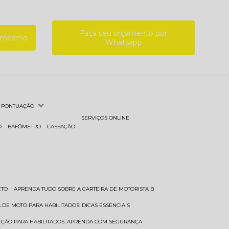
Faça seu orçamento por
a mesmo
Whatsapp
PONTUAÇÃO
SERVIÇOS ONLINE
O
BAFÔMETRO
CASSAÇÃO
ETO
APRENDA TUDO SOBRE A CARTEIRA DE MOTORISTA B
A DE MOTO PARA HABILITADOS: DICAS ESSENCIAIS
REÇÃO PARA HABILITADOS: APRENDA COM SEGURANÇA