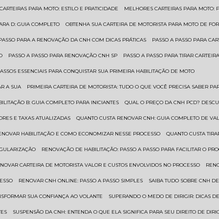
 CARTEIRAS PARA MOTO: ESTILO E PRATICIDADE
MELHORES CARTEIRAS PARA MOTO: P
PARA D: GUIA COMPLETO
OBTENHA SUA CARTEIRA DE MOTORISTA PARA MOTO DE FOR
 PASSO PARA A RENOVAÇÃO DA CNH COM DICAS PRÁTICAS
PASSO A PASSO PARA CAR
O
PASSO A PASSO PARA RENOVAÇÃO CNH SP
PASSO A PASSO PARA TIRAR CARTEI
PASSOS ESSENCIAIS PARA CONQUISTAR SUA PRIMEIRA HABILITAÇÃO DE MOTO
AR A SUA
PRIMEIRA CARTEIRA DE MOTORISTA: TUDO O QUE VOCÊ PRECISA SABER PA
BILITAÇÃO B: GUIA COMPLETO PARA INICIANTES
QUAL O PREÇO DA CNH PCD? DESCU
ORES E TAXAS ATUALIZADAS
QUANTO CUSTA RENOVAR CNH: GUIA COMPLETO DE V
RENOVAR HABILITAÇÃO E COMO ECONOMIZAR NESSE PROCESSO
QUANTO CUSTA TIRA
EGULARIZAÇÃO
RENOVAÇÃO DE HABILITAÇÃO: PASSO A PASSO PARA FACILITAR O PR
ENOVAR CARTEIRA DE MOTORISTA VALOR E CUSTOS ENVOLVIDOS NO PROCESSO
REN
CESSO
RENOVAR CNH ONLINE: PASSO A PASSO SIMPLES
SAIBA TUDO SOBRE CNH D
ANSFORMAR SUA CONFIANÇA AO VOLANTE
SUPERANDO O MEDO DE DIRIGIR: DICAS D
TES
SUSPENSÃO DA CNH: ENTENDA O QUE ELA SIGNIFICA PARA SEU DIREITO DE DIRI