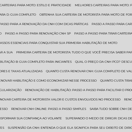
 CARTEIRAS PARA MOTO: ESTILO E PRATICIDADE
MELHORES CARTEIRAS PARA MOTO: P
PARA D: GUIA COMPLETO
OBTENHA SUA CARTEIRA DE MOTORISTA PARA MOTO DE FOR
 PASSO PARA A RENOVAÇÃO DA CNH COM DICAS PRÁTICAS
PASSO A PASSO PARA CAR
O
PASSO A PASSO PARA RENOVAÇÃO CNH SP
PASSO A PASSO PARA TIRAR CARTEI
PASSOS ESSENCIAIS PARA CONQUISTAR SUA PRIMEIRA HABILITAÇÃO DE MOTO
AR A SUA
PRIMEIRA CARTEIRA DE MOTORISTA: TUDO O QUE VOCÊ PRECISA SABER PA
BILITAÇÃO B: GUIA COMPLETO PARA INICIANTES
QUAL O PREÇO DA CNH PCD? DESCU
ORES E TAXAS ATUALIZADAS
QUANTO CUSTA RENOVAR CNH: GUIA COMPLETO DE V
RENOVAR HABILITAÇÃO E COMO ECONOMIZAR NESSE PROCESSO
QUANTO CUSTA TIRA
EGULARIZAÇÃO
RENOVAÇÃO DE HABILITAÇÃO: PASSO A PASSO PARA FACILITAR O PR
ENOVAR CARTEIRA DE MOTORISTA VALOR E CUSTOS ENVOLVIDOS NO PROCESSO
REN
CESSO
RENOVAR CNH ONLINE: PASSO A PASSO SIMPLES
SAIBA TUDO SOBRE CNH D
ANSFORMAR SUA CONFIANÇA AO VOLANTE
SUPERANDO O MEDO DE DIRIGIR: DICAS D
TES
SUSPENSÃO DA CNH: ENTENDA O QUE ELA SIGNIFICA PARA SEU DIREITO DE DIRI