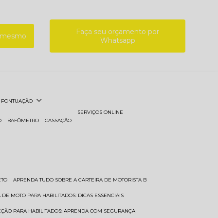
Faça seu orçamento por
a mesmo
Whatsapp
PONTUAÇÃO
SERVIÇOS ONLINE
O
BAFÔMETRO
CASSAÇÃO
ETO
APRENDA TUDO SOBRE A CARTEIRA DE MOTORISTA B
A DE MOTO PARA HABILITADOS: DICAS ESSENCIAIS
REÇÃO PARA HABILITADOS: APRENDA COM SEGURANÇA