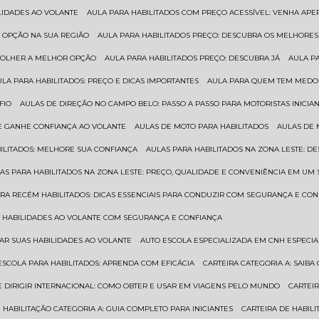
ILIDADES AO VOLANTE
AULA PARA HABILITADOS COM PREÇO ACESSÍVEL: VENHA APE
R OPÇÃO NA SUA REGIÃO
AULA PARA HABILITADOS PREÇO: DESCUBRA OS MELHORE
SCOLHER A MELHOR OPÇÃO
AULA PARA HABILITADOS PREÇO: DESCUBRA JÁ
AULA P
AULA PARA HABILITADOS: PREÇO E DICAS IMPORTANTES
AULA PARA QUEM TEM MEDO 
FIO
AULAS DE DIREÇÃO NO CAMPO BELO: PASSO A PASSO PARA MOTORISTAS INICIA
 E GANHE CONFIANÇA AO VOLANTE
AULAS DE MOTO PARA HABILITADOS
AULAS DE
BILITADOS: MELHORE SUA CONFIANÇA
AULAS PARA HABILITADOS NA ZONA LESTE: D
LAS PARA HABILITADOS NA ZONA LESTE: PREÇO, QUALIDADE E CONVENIÊNCIA EM UM 
ARA RECÉM HABILITADOS: DICAS ESSENCIAIS PARA CONDUZIR COM SEGURANÇA E CO
AS HABILIDADES AO VOLANTE COM SEGURANÇA E CONFIANÇA
RAR SUAS HABILIDADES AO VOLANTE
AUTO ESCOLA ESPECIALIZADA EM CNH ESPECI
ESCOLA PARA HABILITADOS: APRENDA COM EFICÁCIA
CARTEIRA CATEGORIA A: SAIB
DE DIRIGIR INTERNACIONAL: COMO OBTER E USAR EM VIAGENS PELO MUNDO
CARTEI
E HABILITAÇÃO CATEGORIA A: GUIA COMPLETO PARA INICIANTES
CARTEIRA DE HABIL