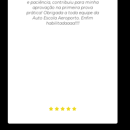
e paciência, contribuiu para minha
aprovação na primeira prova
prática! Obrigada a toda equipe da
Auto Escola Aeroporto. Enfim
habilitadaaaa!!!!