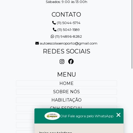
Sábados: 9:00 às 13:00h
CONTATO
(11) 5044-5714
(11) 5041-1589
(11) 94896-8282
autoescolaaeroporto@gmail.com
REDES SOCIAIS
MENU
HOME
SOBRE NÓS
HABILITAÇÃO
CNH ESPECIAL
Olá! Fale agora pelo WhatsApp
REABILITAÇÃO
PONTUAÇÃO