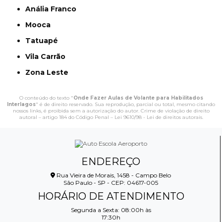
Anália Franco
Mooca
Tatuapé
Vila Carrão
Zona Leste
O conteúdo do texto "
Onde Fazer Aulas de Volante para Habilitados
Interlagos
" é de direito reservado. Sua reprodução, parcial ou total, mesmo citando
nossos links, é proibida sem a autorização do autor. Crime de violação de direito
autoral – artigo 184 do Código Penal –
Lei 9610/98 - Lei de direitos autorais
.
ENDEREÇO
Rua Vieira de Morais, 1458 - Campo Belo
São Paulo - SP - CEP: 04617-005
HORÁRIO DE ATENDIMENTO
Segunda a Sexta: 08:00h às
17:30h