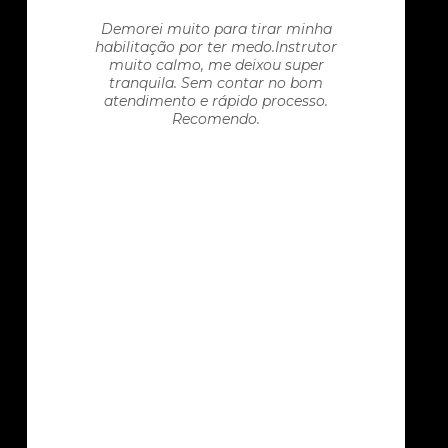
Demorei muito para tirar minha
habilitação por ter medo.Instrutor
muito calmo, me deixou super
tranquila. Sem contar no bom
atendimento e rápido processo.
Recomendo.