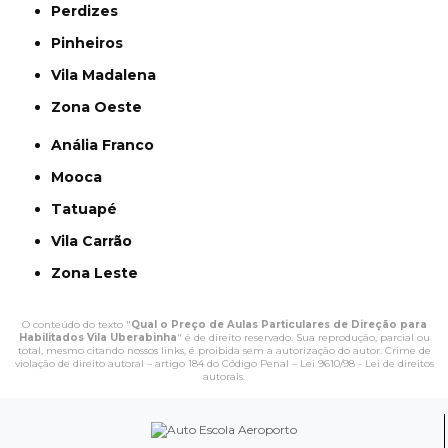
Perdizes
Pinheiros
Vila Madalena
Zona Oeste
Anália Franco
Mooca
Tatuapé
Vila Carrão
Zona Leste
O conteúdo do texto "
Qual o Preço de Aulas Particulares de Direção para
Habilitados Vila Uberabinha
" é de direito reservado. Sua reprodução, parcial ou
total, mesmo citando nossos links, é proibida sem a autorização do autor. Crime de
violação de direito autoral – artigo 184 do Código Penal –
Lei 9610/98 - Lei de direitos
autorais
.