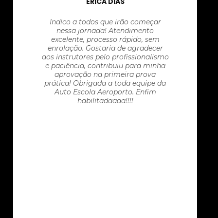
ÉRICA DIAS
Indico a todos que irão começar
nessa jornada! Atendimento
excelente, processo rápido, sem
enrolação. Gostaria de agradecer
aos instrutores pelo profissionalismo
e paciência, contribuiu para minha
aprovação na primeira prova
prática! Obrigada a toda equipe da
Auto Escola Aeroporto. Enfim
habilitadaaaa!!!!