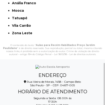
Anália Franco
Mooca
Tatuapé
Vila Carrão
Zona Leste
O conteúdo do texto "
Aulas para Recém Habilitados Preço Jardim
Paulistano
" é de direito reservado. Sua reprodução, parcial ou total, mesmo citando
nossos links, é proibida sem a autorização do autor. Crime de violação de direito
autoral – artigo 184 do Código Penal –
Lei 9610/98 - Lei de direitos autorais
.
ENDEREÇO
Rua Vieira de Morais, 1458 - Campo Belo
São Paulo - SP - CEP: 04617-005
HORÁRIO DE ATENDIMENTO
Segunda a Sexta: 08:00h às
17:30h