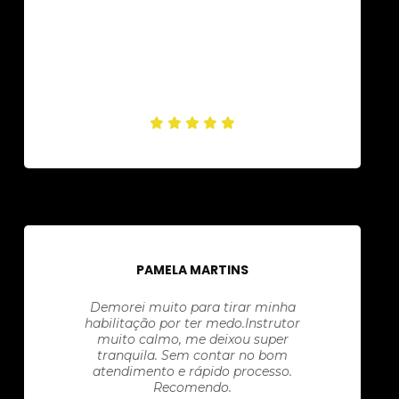
PAMELA MARTINS
Demorei muito para tirar minha
habilitação por ter medo.Instrutor
muito calmo, me deixou super
tranquila. Sem contar no bom
atendimento e rápido processo.
Recomendo.