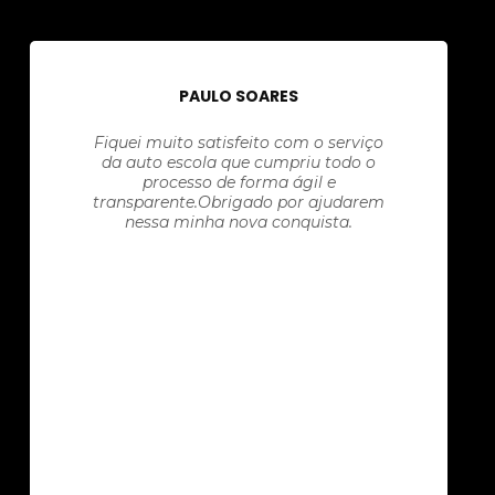
PAULO SOARES
Fiquei muito satisfeito com o serviço
da auto escola que cumpriu todo o
processo de forma ágil e
transparente.Obrigado por ajudarem
nessa minha nova conquista.