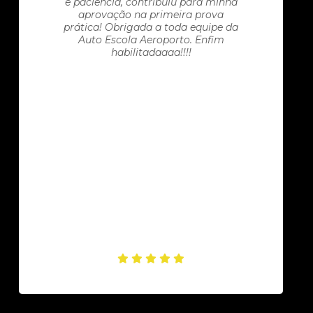
e paciência, contribuiu para minha
aprovação na primeira prova
prática! Obrigada a toda equipe da
Auto Escola Aeroporto. Enfim
habilitadaaaa!!!!