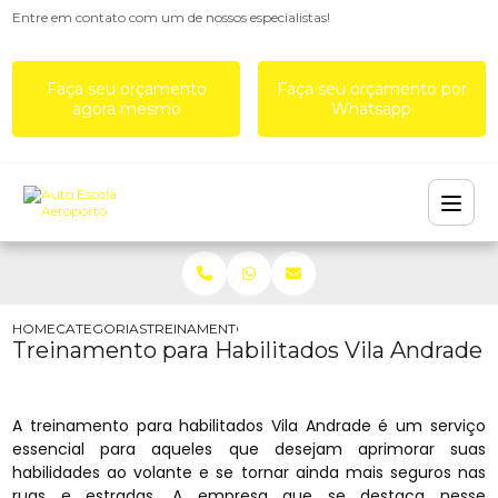
Entre em contato com um de nossos especialistas!
Faça seu orçamento
Faça seu orçamento por
agora mesmo
Whatsapp
HOME
CATEGORIAS
TREINAMENTO PARA HABILITADOS VILA ANDRADE
Treinamento para Habilitados Vila Andrade
A treinamento para habilitados Vila Andrade é um serviço
essencial para aqueles que desejam aprimorar suas
habilidades ao volante e se tornar ainda mais seguros nas
ruas e estradas. A empresa que se destaca nesse