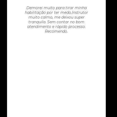
Demorei muito para tirar minha
habilitação por ter medo.Instrutor
muito calmo, me deixou super
tranquila. Sem contar no bom
atendimento e rápido processo.
Recomendo.