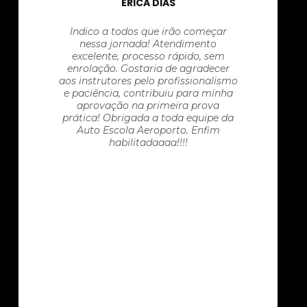
ÉRICA DIAS
Indico a todos que irão começar
nessa jornada! Atendimento
excelente, processo rápido, sem
enrolação. Gostaria de agradecer
aos instrutores pelo profissionalismo
e paciência, contribuiu para minha
aprovação na primeira prova
prática! Obrigada a toda equipe da
Auto Escola Aeroporto. Enfim
habilitadaaaa!!!!