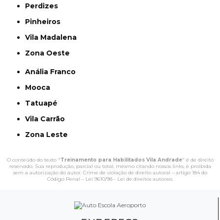
Perdizes
Pinheiros
Vila Madalena
Zona Oeste
Anália Franco
Mooca
Tatuapé
Vila Carrão
Zona Leste
O conteúdo do texto "
Treinamento para Habilitados Vila Andrade
" é de direito
reservado. Sua reprodução, parcial ou total, mesmo citando nossos links, é proibida
sem a autorização do autor. Crime de violação de direito autoral – artigo 184 do
Código Penal –
Lei 9610/98 - Lei de direitos autorais
.