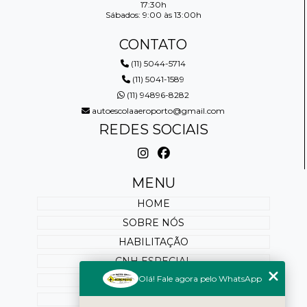
17:30h
Sábados: 9:00 às 13:00h
CONTATO
(11) 5044-5714
(11) 5041-1589
(11) 94896-8282
autoescolaaeroporto@gmail.com
REDES SOCIAIS
MENU
HOME
SOBRE NÓS
HABILITAÇÃO
CNH ESPECIAL
Olá! Fale agora pelo WhatsApp
REABILITAÇÃO
PONTUAÇÃO