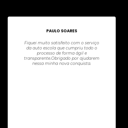
PAULO SOARES
Fiquei muito satisfeito com o serviço
da auto escola que cumpriu todo o
processo de forma ágil e
transparente.Obrigado por ajudarem
nessa minha nova conquista.