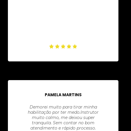
PAMELA MARTINS
Demorei muito para tirar minha
habilitação por ter medo.Instrutor
muito calmo, me deixou super
tranquila. Sem contar no bom
atendimento e rápido processo.