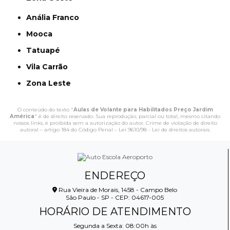
Anália Franco
Mooca
Tatuapé
Vila Carrão
Zona Leste
O conteúdo do texto "
Aulas de Volante para Habilitados Preço Jardim
América
" é de direito reservado. Sua reprodução, parcial ou total, mesmo citando
nossos links, é proibida sem a autorização do autor. Crime de violação de direito
autoral – artigo 184 do Código Penal –
Lei 9610/98 - Lei de direitos autorais
.
ENDEREÇO
Rua Vieira de Morais, 1458 - Campo Belo
São Paulo - SP - CEP: 04617-005
HORÁRIO DE ATENDIMENTO
Segunda a Sexta: 08:00h às