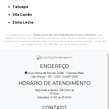
Tatuapé
Vila Carrão
Zona Leste
O conteúdo do texto "
Aulas para Recém Habilitados Preço Moema
" é de
direito reservado. Sua reprodução, parcial ou total, mesmo citando nossos links, é
proibida sem a autorização do autor. Crime de violação de direito autoral – artigo 184
do Código Penal –
Lei 9610/98 - Lei de direitos autorais
.
ENDEREÇO
Rua Vieira de Morais, 1458 - Campo Belo
São Paulo - SP - CEP: 04617-005
HORÁRIO DE ATENDIMENTO
Segunda a Sexta: 08:00h às
17:30h
Sábados: 9:00 às 13:00h
CONTATO