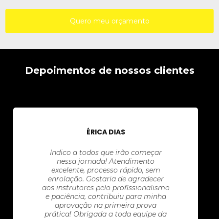
Quero meu orçamento
Depoimentos de nossos clientes
ÉRICA DIAS
Indico a todos que irão começar
nessa jornada! Atendimento
excelente, processo rápido, sem
enrolação. Gostaria de agradecer
aos instrutores pelo profissionalismo
e paciência, contribuiu para minha
aprovação na primeira prova
prática! Obrigada a toda equipe da