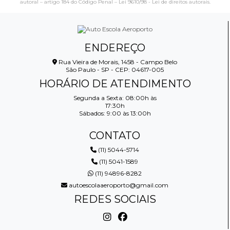
autoral – artigo 184 do Código Penal –
Lei 9610/98 - Lei de direitos autorais
.
ENDEREÇO
Rua Vieira de Morais, 1458 - Campo Belo
São Paulo - SP - CEP: 04617-005
HORÁRIO DE ATENDIMENTO
Segunda a Sexta: 08:00h às
17:30h
Sábados: 9:00 às 13:00h
CONTATO
(11) 5044-5714
(11) 5041-1589
(11) 94896-8282
autoescolaaeroporto@gmail.com
REDES SOCIAIS