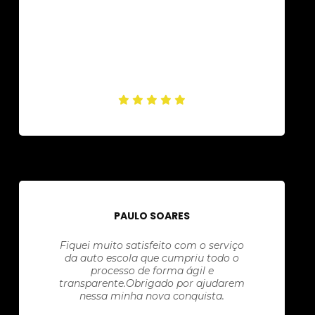
PAULO SOARES
Fiquei muito satisfeito com o serviço
da auto escola que cumpriu todo o
processo de forma ágil e
transparente.Obrigado por ajudarem
nessa minha nova conquista.