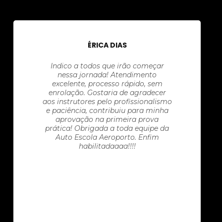
ÉRICA DIAS
Indico a todos que irão começar
nessa jornada! Atendimento
excelente, processo rápido, sem
enrolação. Gostaria de agradecer
aos instrutores pelo profissionalismo
e paciência, contribuiu para minha
aprovação na primeira prova
prática! Obrigada a toda equipe da
Auto Escola Aeroporto. Enfim
habilitadaaaa!!!!