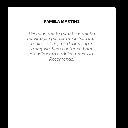
PAMELA MARTINS
Demorei muito para tirar minha
habilitação por ter medo.Instrutor
muito calmo, me deixou super
tranquila. Sem contar no bom
atendimento e rápido processo.
Recomendo.