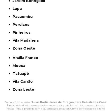
Jardim Bonfiglioli
Lapa
Pacaembu
Perdizes
Pinheiros
Vila Madalena
Zona Oeste
Anália Franco
Mooca
Tatuapé
Vila Carrão
Zona Leste
O conteúdo do texto "
Aulas Particulares de Direção para Habilitados Zona
Leste
" é de direito reservado. Sua reprodução, parcial ou total, mesmo citando
nossos links, é proibida sem a autorização do autor. Crime de violação de direito