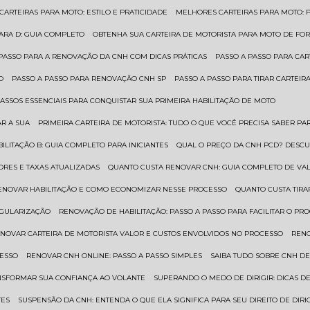
 CARTEIRAS PARA MOTO: ESTILO E PRATICIDADE
MELHORES CARTEIRAS PARA MOTO: P
PARA D: GUIA COMPLETO
OBTENHA SUA CARTEIRA DE MOTORISTA PARA MOTO DE FOR
 PASSO PARA A RENOVAÇÃO DA CNH COM DICAS PRÁTICAS
PASSO A PASSO PARA CAR
O
PASSO A PASSO PARA RENOVAÇÃO CNH SP
PASSO A PASSO PARA TIRAR CARTEI
PASSOS ESSENCIAIS PARA CONQUISTAR SUA PRIMEIRA HABILITAÇÃO DE MOTO
AR A SUA
PRIMEIRA CARTEIRA DE MOTORISTA: TUDO O QUE VOCÊ PRECISA SABER PA
BILITAÇÃO B: GUIA COMPLETO PARA INICIANTES
QUAL O PREÇO DA CNH PCD? DESCU
ORES E TAXAS ATUALIZADAS
QUANTO CUSTA RENOVAR CNH: GUIA COMPLETO DE V
RENOVAR HABILITAÇÃO E COMO ECONOMIZAR NESSE PROCESSO
QUANTO CUSTA TIRA
EGULARIZAÇÃO
RENOVAÇÃO DE HABILITAÇÃO: PASSO A PASSO PARA FACILITAR O PR
ENOVAR CARTEIRA DE MOTORISTA VALOR E CUSTOS ENVOLVIDOS NO PROCESSO
REN
CESSO
RENOVAR CNH ONLINE: PASSO A PASSO SIMPLES
SAIBA TUDO SOBRE CNH D
ANSFORMAR SUA CONFIANÇA AO VOLANTE
SUPERANDO O MEDO DE DIRIGIR: DICAS D
TES
SUSPENSÃO DA CNH: ENTENDA O QUE ELA SIGNIFICA PARA SEU DIREITO DE DIRI