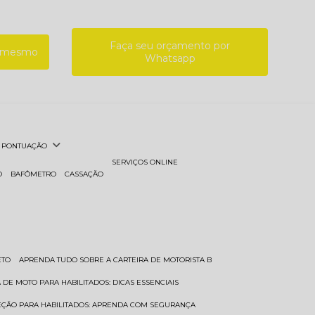
Faça seu orçamento por
a mesmo
Whatsapp
PONTUAÇÃO
SERVIÇOS ONLINE
O
BAFÔMETRO
CASSAÇÃO
ETO
APRENDA TUDO SOBRE A CARTEIRA DE MOTORISTA B
A DE MOTO PARA HABILITADOS: DICAS ESSENCIAIS
REÇÃO PARA HABILITADOS: APRENDA COM SEGURANÇA