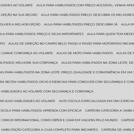
ILIDADES AO VOLANTE
AULA PARA HABILITADOS COM PREÇO ACESSÍVEL: VENHA APE
R OPÇÃO NA SUA REGIÃO
AULA PARA HABILITADOS PREÇO: DESCUBRA OS MELHORE
SCOLHER A MELHOR OPÇÃO
AULA PARA HABILITADOS PREÇO: DESCUBRA JÁ
AULA P
AULA PARA HABILITADOS: PREÇO E DICAS IMPORTANTES
AULA PARA QUEM TEM MEDO 
FIO
AULAS DE DIREÇÃO NO CAMPO BELO: PASSO A PASSO PARA MOTORISTAS INICIA
 E GANHE CONFIANÇA AO VOLANTE
AULAS DE MOTO PARA HABILITADOS
AULAS DE
BILITADOS: MELHORE SUA CONFIANÇA
AULAS PARA HABILITADOS NA ZONA LESTE: D
LAS PARA HABILITADOS NA ZONA LESTE: PREÇO, QUALIDADE E CONVENIÊNCIA EM UM 
ARA RECÉM HABILITADOS: DICAS ESSENCIAIS PARA CONDUZIR COM SEGURANÇA E CO
AS HABILIDADES AO VOLANTE COM SEGURANÇA E CONFIANÇA
RAR SUAS HABILIDADES AO VOLANTE
AUTO ESCOLA ESPECIALIZADA EM CNH ESPECI
ESCOLA PARA HABILITADOS: APRENDA COM EFICÁCIA
CARTEIRA CATEGORIA A: SAIB
DE DIRIGIR INTERNACIONAL: COMO OBTER E USAR EM VIAGENS PELO MUNDO
CARTEI
E HABILITAÇÃO CATEGORIA A: GUIA COMPLETO PARA INICIANTES
CARTEIRA DE HABIL