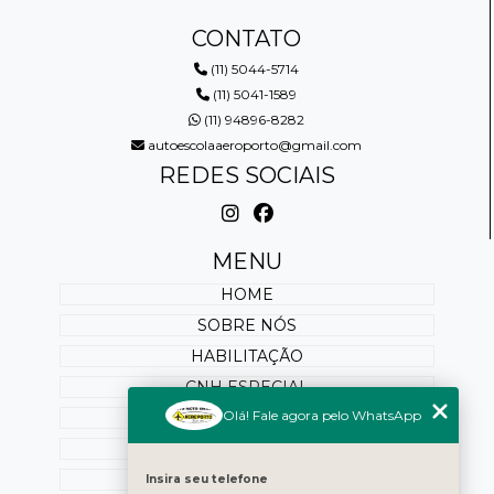
CONTATO
(11) 5044-5714
(11) 5041-1589
(11) 94896-8282
autoescolaaeroporto@gmail.com
REDES SOCIAIS
MENU
HOME
SOBRE NÓS
HABILITAÇÃO
CNH ESPECIAL
Olá! Fale agora pelo WhatsApp
REABILITAÇÃO
PONTUAÇÃO
SERVIÇOS ONLINE
Insira seu telefone