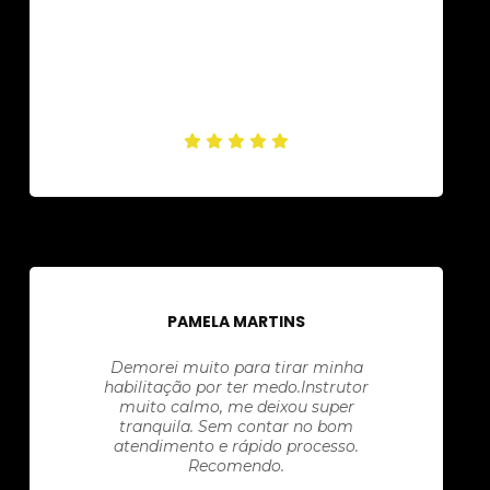
PAMELA MARTINS
Demorei muito para tirar minha
habilitação por ter medo.Instrutor
muito calmo, me deixou super
tranquila. Sem contar no bom
atendimento e rápido processo.
Recomendo.