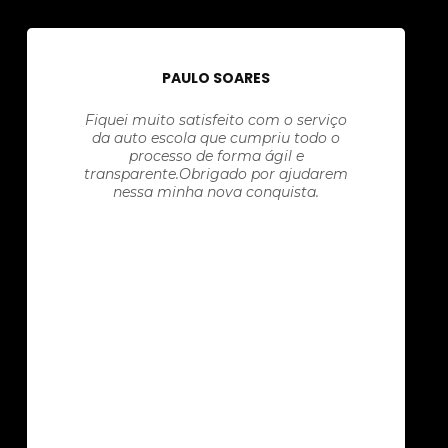
PAULO SOARES
Fiquei muito satisfeito com o serviço
da auto escola que cumpriu todo o
processo de forma ágil e
transparente.Obrigado por ajudarem
nessa minha nova conquista.