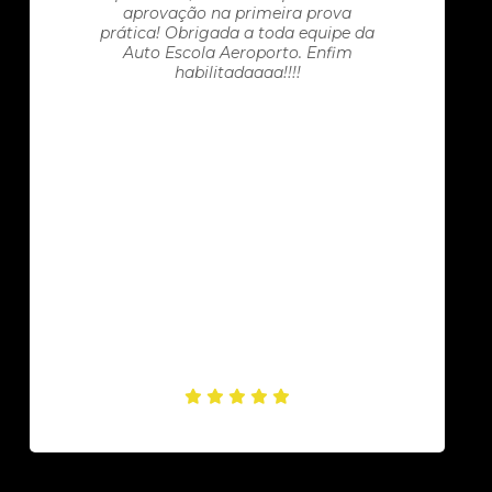
aprovação na primeira prova
prática! Obrigada a toda equipe da
Auto Escola Aeroporto. Enfim
habilitadaaaa!!!!