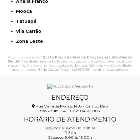
Anália Franco
Mooca
Tatuapé
Vila Carrão
Zona Leste
O conteúdo do texto "
Qual o Preço de Aula de Direção para Habilitados
Saúde
" é de direito reservado. Sua reprodução, parcial ou total, mesmo citando
nossos links, é proibida sem a autorização do autor. Crime de violação de direito
autoral – artigo 184 do Código Penal –
Lei 9610/98 - Lei de direitos autorais
.
ENDEREÇO
Rua Vieira de Morais, 1458 - Campo Belo
São Paulo - SP - CEP: 04617-005
HORÁRIO DE ATENDIMENTO
Segunda a Sexta: 08:00h às
17:30h
Sábados: 9:00 às 13:00h