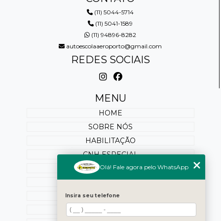
(11) 5044-5714
(11) 5041-1589
(11) 94896-8282
autoescolaaeroporto@gmail.com
REDES SOCIAIS
MENU
HOME
SOBRE NÓS
HABILITAÇÃO
CNH ESPECIAL
Olá! Fale agora pelo WhatsApp
REABILITAÇÃO
PONTUAÇÃO
SERVIÇOS ONLINE
Insira seu telefone
BLOG