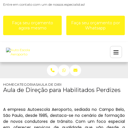
Entre em contato com um de nossos especialistas!
Faça seu orçamento
Faça seu orçamento por
agora mesmo
Whatsapp
HOME
CATEGORIAS
AULA DE DIREÇÃO PARA HABILITADOS PERDIZES
Aula de Direção para Habilitados Perdizes
A empresa Autoescola Aeroporto, sediada no Campo Belo,
São Paulo, desde 1985, destaca-se no cenário de formação
de novos condutores de trânsito. Com um foco especial
em oferecer serviços de qualidade que vão desde a