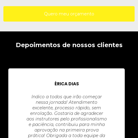
Quero meu orçamento
Depoimentos de nossos clientes
ÉRICA DIAS
Indico a todos que irão começar
nessa jornada! Atendimento
excelente, processo rápido, sem
enrolação. Gostaria de agradecer
aos instrutores pelo profissionalismo
e paciência, contribuiu para minha
aprovação na primeira prova
prática! Obrigada a toda equipe da