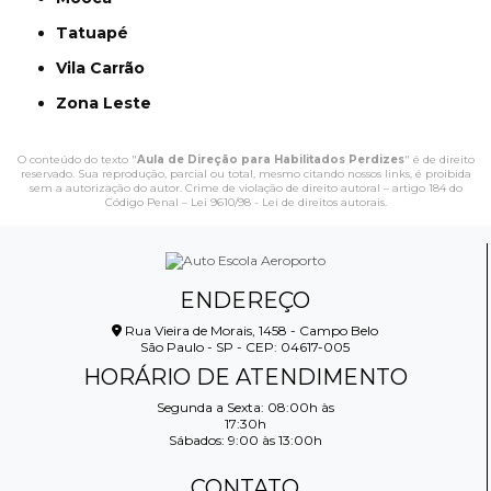
Tatuapé
Vila Carrão
Zona Leste
O conteúdo do texto "
Aula de Direção para Habilitados Perdizes
" é de direito
reservado. Sua reprodução, parcial ou total, mesmo citando nossos links, é proibida
sem a autorização do autor. Crime de violação de direito autoral – artigo 184 do
Código Penal –
Lei 9610/98 - Lei de direitos autorais
.
ENDEREÇO
Rua Vieira de Morais, 1458 - Campo Belo
São Paulo - SP - CEP: 04617-005
HORÁRIO DE ATENDIMENTO
Segunda a Sexta: 08:00h às
17:30h
Sábados: 9:00 às 13:00h
CONTATO