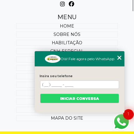
MENU
HOME
SOBRE NÓS
HABILITAÇÃO
CNH ESPECIAL
Olá! Fale agora pelo WhatsApp
REABILITAÇÃO
PONTUAÇÃO
SERVIÇOS ONLINE
Insira seu telefone
BLOG
OUTROS SERVIÇOS
INICIAR CONVERSA
CONTATO
CATEGORIAS
1
MAPA DO SITE