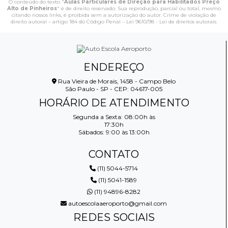
O conteúdo do texto "
Aulas Particulares de Direção para Habilitados Preço
Alto de Pinheiros
" é de direito reservado. Sua reprodução, parcial ou total, mesmo
citando nossos links, é proibida sem a autorização do autor. Crime de violação de
direito autoral – artigo 184 do Código Penal –
Lei 9610/98 - Lei de direitos autorais
.
ENDEREÇO
Rua Vieira de Morais, 1458 - Campo Belo
São Paulo - SP - CEP: 04617-005
HORÁRIO DE ATENDIMENTO
Segunda a Sexta: 08:00h às
17:30h
Sábados: 9:00 às 13:00h
CONTATO
(11) 5044-5714
(11) 5041-1589
(11) 94896-8282
autoescolaaeroporto@gmail.com
REDES SOCIAIS