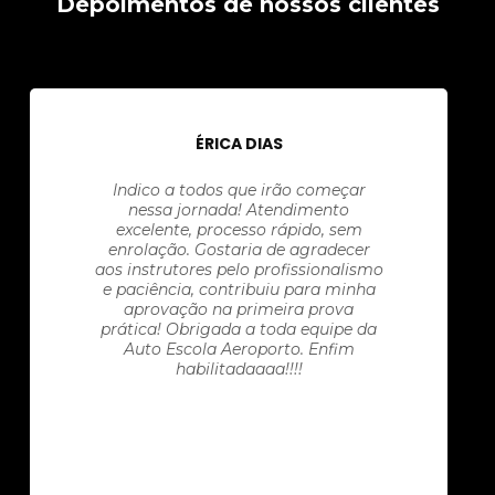
Depoimentos de nossos clientes
ÉRICA DIAS
Indico a todos que irão começar
nessa jornada! Atendimento
excelente, processo rápido, sem
enrolação. Gostaria de agradecer
aos instrutores pelo profissionalismo
e paciência, contribuiu para minha
aprovação na primeira prova
prática! Obrigada a toda equipe da
Auto Escola Aeroporto. Enfim
habilitadaaaa!!!!