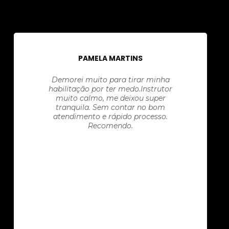
PAMELA MARTINS
Demorei muito para tirar minha
habilitação por ter medo.Instrutor
muito calmo, me deixou super
tranquila. Sem contar no bom
atendimento e rápido processo.
Recomendo.