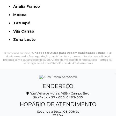
Anália Franco
Mooca
Tatuapé
Vila Carrão
Zona Leste
O conteúdo do texto "
Onde Fazer Aulas para Recém Habilitados Saúde
" é de
direito reservado. Sua reprodução, parcial ou total, mesmo citando nossos links, é
proibida sem a autorização do autor. Crime de violação de direito autoral – artigo 184
do Código Penal –
Lei 9610/98 - Lei de direitos autorais
.
ENDEREÇO
Rua Vieira de Morais, 1458 - Campo Belo
São Paulo - SP - CEP: 04617-005
HORÁRIO DE ATENDIMENTO
Segunda a Sexta: 08:00h às
17:30h