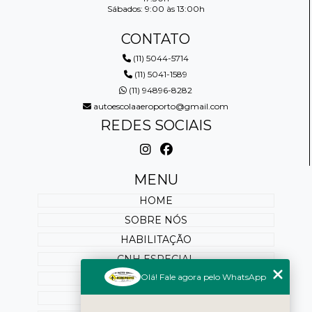
Sábados: 9:00 às 13:00h
CONTATO
(11) 5044-5714
(11) 5041-1589
(11) 94896-8282
autoescolaaeroporto@gmail.com
REDES SOCIAIS
MENU
HOME
SOBRE NÓS
HABILITAÇÃO
CNH ESPECIAL
Olá! Fale agora pelo WhatsApp
REABILITAÇÃO
PONTUAÇÃO