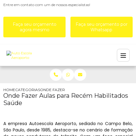
Entre em contato com um de nossos especialistas!
Faça seu orçamento
Faça seu orçamento por
agora mesmo
Whatsapp
HOME
CATEGORIAS
ONDE FAZER AULAS PARA RECÉM HABILITADOS S
Onde Fazer Aulas para Recém Habilitados
Saúde
A empresa Autoescola Aeroporto, sediada no Campo Belo,
São Paulo, desde 1985, destaca-se no cenário de formação