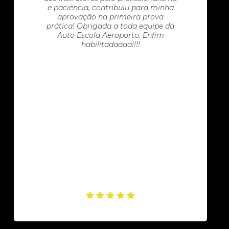
e paciência, contribuiu para minha
aprovação na primeira prova
prática! Obrigada a toda equipe da
Auto Escola Aeroporto. Enfim
habilitadaaaa!!!!