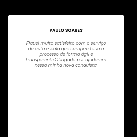
PAULO SOARES
Fiquei muito satisfeito com o serviço
da auto escola que cumpriu todo o
processo de forma ágil e
transparente.Obrigado por ajudarem
nessa minha nova conquista.