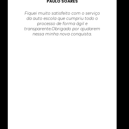
PAULO SOARES
Fiquei muito satisfeito com o serviço
da auto escola que cumpriu todo o
processo de forma ágil e
transparente.Obrigado por ajudarem
nessa minha nova conquista.