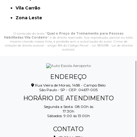
Vila Carrão
Zona Leste
O conteúdo do texto "
Qual o Preço de Treinamento para Pessoas
Habilitadas Vila Cordeiro
" é de direito reservado. Sua reprodução, parcial ou total,
mesmo citando nossos links, é proibida sem a autorização do autor. Crime de
violação de direito autoral – artigo 184 do Código Penal –
Lei 9610/98 - Lei de direitos
autorais
.
ENDEREÇO
Rua Vieira de Morais, 1458 - Campo Belo
São Paulo - SP - CEP: 04617-005
HORÁRIO DE ATENDIMENTO
Segunda a Sexta: 08:00h às
17:30h
Sábados: 9:00 às 13:00h
CONTATO