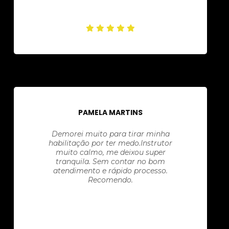
PAMELA MARTINS
Demorei muito para tirar minha
habilitação por ter medo.Instrutor
muito calmo, me deixou super
tranquila. Sem contar no bom
atendimento e rápido processo.
Recomendo.