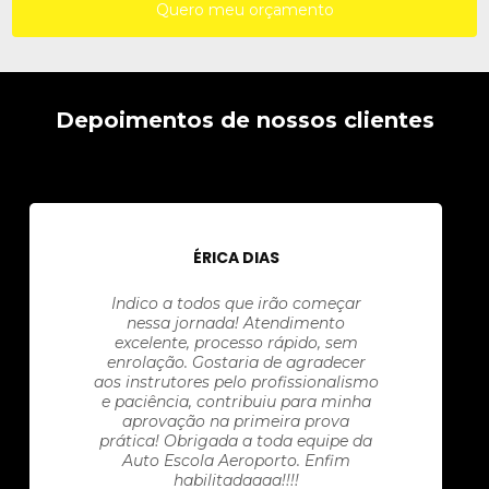
Quero meu orçamento
Depoimentos de nossos clientes
ÉRICA DIAS
Indico a todos que irão começar
nessa jornada! Atendimento
excelente, processo rápido, sem
enrolação. Gostaria de agradecer
aos instrutores pelo profissionalismo
e paciência, contribuiu para minha
aprovação na primeira prova
prática! Obrigada a toda equipe da
Auto Escola Aeroporto. Enfim
habilitadaaaa!!!!