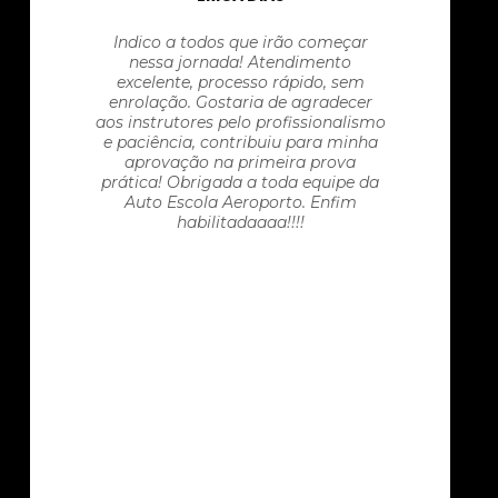
Indico a todos que irão começar
nessa jornada! Atendimento
excelente, processo rápido, sem
enrolação. Gostaria de agradecer
aos instrutores pelo profissionalismo
e paciência, contribuiu para minha
aprovação na primeira prova
prática! Obrigada a toda equipe da
Auto Escola Aeroporto. Enfim
habilitadaaaa!!!!