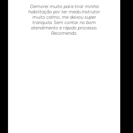
Demorei muito para tirar minha
habilitação por ter medo.Instrutor
muito calmo, me deixou super
tranquila. Sem contar no bom
atendimento e rápido processo.
Recomendo.