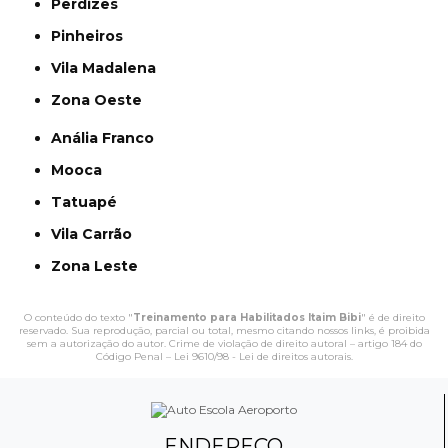
Perdizes
Pinheiros
Vila Madalena
Zona Oeste
Anália Franco
Mooca
Tatuapé
Vila Carrão
Zona Leste
O conteúdo do texto "
Treinamento para Habilitados Itaim Bibi
" é de direito
reservado. Sua reprodução, parcial ou total, mesmo citando nossos links, é proibida
sem a autorização do autor. Crime de violação de direito autoral – artigo 184 do
Código Penal –
Lei 9610/98 - Lei de direitos autorais
.
ENDEREÇO