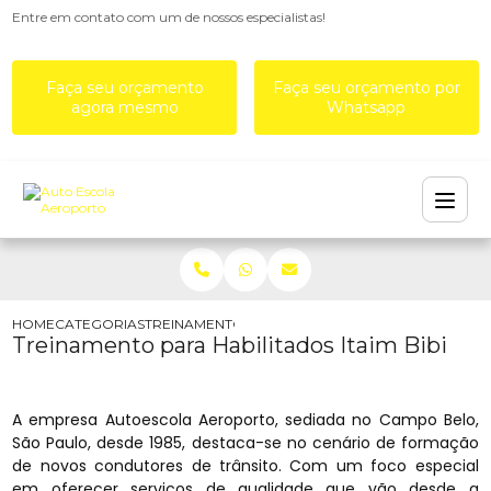
Entre em contato com um de nossos especialistas!
Faça seu orçamento
Faça seu orçamento por
agora mesmo
Whatsapp
HOME
CATEGORIAS
TREINAMENTO PARA HABILITADOS ITAIM BIBI
Treinamento para Habilitados Itaim Bibi
A empresa Autoescola Aeroporto, sediada no Campo Belo,
São Paulo, desde 1985, destaca-se no cenário de formação
de novos condutores de trânsito. Com um foco especial
em oferecer serviços de qualidade que vão desde a