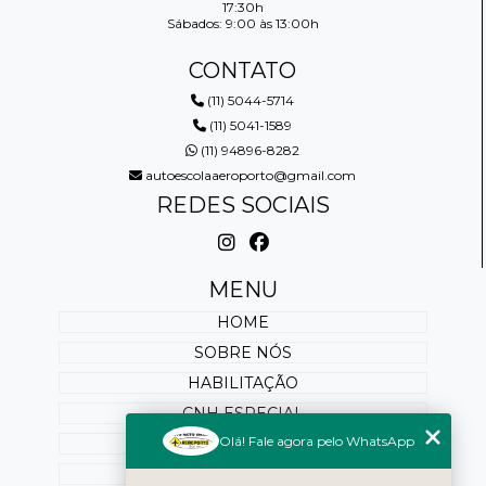
17:30h
Sábados: 9:00 às 13:00h
CONTATO
(11) 5044-5714
(11) 5041-1589
(11) 94896-8282
autoescolaaeroporto@gmail.com
REDES SOCIAIS
MENU
HOME
SOBRE NÓS
HABILITAÇÃO
CNH ESPECIAL
Olá! Fale agora pelo WhatsApp
REABILITAÇÃO
PONTUAÇÃO