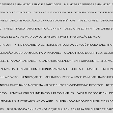
 CARTEIRAS PARA MOTO: ESTILO E PRATICIDADE
MELHORES CARTEIRAS PARA MOTO: P
PARA D: GUIA COMPLETO
OBTENHA SUA CARTEIRA DE MOTORISTA PARA MOTO DE FOR
 PASSO PARA A RENOVAÇÃO DA CNH COM DICAS PRÁTICAS
PASSO A PASSO PARA CAR
O
PASSO A PASSO PARA RENOVAÇÃO CNH SP
PASSO A PASSO PARA TIRAR CARTEI
PASSOS ESSENCIAIS PARA CONQUISTAR SUA PRIMEIRA HABILITAÇÃO DE MOTO
AR A SUA
PRIMEIRA CARTEIRA DE MOTORISTA: TUDO O QUE VOCÊ PRECISA SABER PA
BILITAÇÃO B: GUIA COMPLETO PARA INICIANTES
QUAL O PREÇO DA CNH PCD? DESCU
ORES E TAXAS ATUALIZADAS
QUANTO CUSTA RENOVAR CNH: GUIA COMPLETO DE V
RENOVAR HABILITAÇÃO E COMO ECONOMIZAR NESSE PROCESSO
QUANTO CUSTA TIRA
EGULARIZAÇÃO
RENOVAÇÃO DE HABILITAÇÃO: PASSO A PASSO PARA FACILITAR O PR
ENOVAR CARTEIRA DE MOTORISTA VALOR E CUSTOS ENVOLVIDOS NO PROCESSO
REN
CESSO
RENOVAR CNH ONLINE: PASSO A PASSO SIMPLES
SAIBA TUDO SOBRE CNH D
ANSFORMAR SUA CONFIANÇA AO VOLANTE
SUPERANDO O MEDO DE DIRIGIR: DICAS D
TES
SUSPENSÃO DA CNH: ENTENDA O QUE ELA SIGNIFICA PARA SEU DIREITO DE DIRI