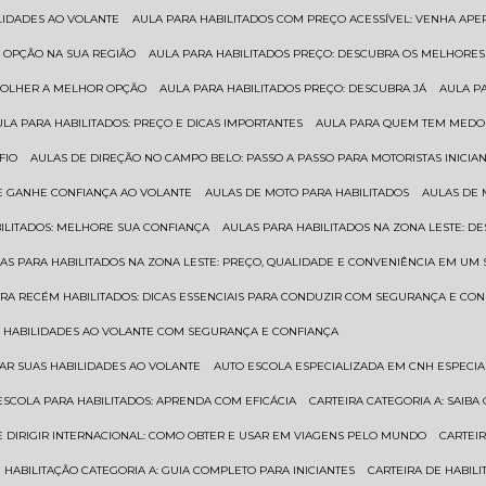
ILIDADES AO VOLANTE
AULA PARA HABILITADOS COM PREÇO ACESSÍVEL: VENHA APE
R OPÇÃO NA SUA REGIÃO
AULA PARA HABILITADOS PREÇO: DESCUBRA OS MELHORE
SCOLHER A MELHOR OPÇÃO
AULA PARA HABILITADOS PREÇO: DESCUBRA JÁ
AULA P
AULA PARA HABILITADOS: PREÇO E DICAS IMPORTANTES
AULA PARA QUEM TEM MEDO 
FIO
AULAS DE DIREÇÃO NO CAMPO BELO: PASSO A PASSO PARA MOTORISTAS INICIA
 E GANHE CONFIANÇA AO VOLANTE
AULAS DE MOTO PARA HABILITADOS
AULAS DE
BILITADOS: MELHORE SUA CONFIANÇA
AULAS PARA HABILITADOS NA ZONA LESTE: D
LAS PARA HABILITADOS NA ZONA LESTE: PREÇO, QUALIDADE E CONVENIÊNCIA EM UM 
ARA RECÉM HABILITADOS: DICAS ESSENCIAIS PARA CONDUZIR COM SEGURANÇA E CO
AS HABILIDADES AO VOLANTE COM SEGURANÇA E CONFIANÇA
RAR SUAS HABILIDADES AO VOLANTE
AUTO ESCOLA ESPECIALIZADA EM CNH ESPECI
ESCOLA PARA HABILITADOS: APRENDA COM EFICÁCIA
CARTEIRA CATEGORIA A: SAIB
DE DIRIGIR INTERNACIONAL: COMO OBTER E USAR EM VIAGENS PELO MUNDO
CARTEI
E HABILITAÇÃO CATEGORIA A: GUIA COMPLETO PARA INICIANTES
CARTEIRA DE HABIL