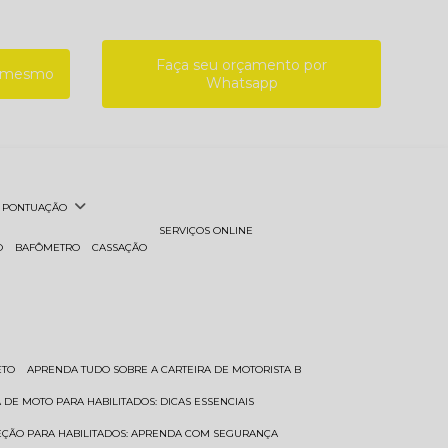
Faça seu orçamento por
a mesmo
Whatsapp
PONTUAÇÃO
SERVIÇOS ONLINE
O
BAFÔMETRO
CASSAÇÃO
ETO
APRENDA TUDO SOBRE A CARTEIRA DE MOTORISTA B
A DE MOTO PARA HABILITADOS: DICAS ESSENCIAIS
REÇÃO PARA HABILITADOS: APRENDA COM SEGURANÇA