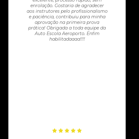
excelente, processo rápido, sem
enrolação. Gostaria de agradecer
aos instrutores pelo profissionalismo
e paciência, contribuiu para minha
aprovação na primeira prova
prática! Obrigada a toda equipe da
Auto Escola Aeroporto. Enfim
habilitadaaaa!!!!