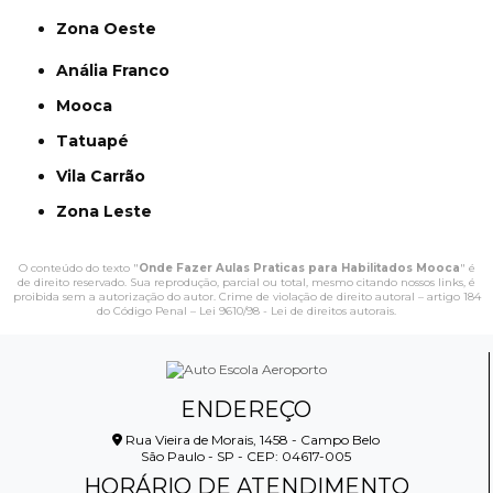
Zona Oeste
Anália Franco
Mooca
Tatuapé
Vila Carrão
Zona Leste
O conteúdo do texto "
Onde Fazer Aulas Praticas para Habilitados Mooca
" é
de direito reservado. Sua reprodução, parcial ou total, mesmo citando nossos links, é
proibida sem a autorização do autor. Crime de violação de direito autoral – artigo 184
do Código Penal –
Lei 9610/98 - Lei de direitos autorais
.
ENDEREÇO
Rua Vieira de Morais, 1458 - Campo Belo
São Paulo - SP - CEP: 04617-005
HORÁRIO DE ATENDIMENTO