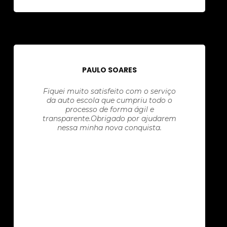
PAULO SOARES
Fiquei muito satisfeito com o serviço
da auto escola que cumpriu todo o
processo de forma ágil e
transparente.Obrigado por ajudarem
nessa minha nova conquista.