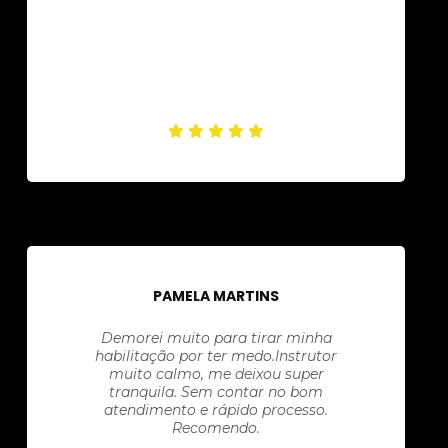
PAMELA MARTINS
Demorei muito para tirar minha
habilitação por ter medo.Instrutor
muito calmo, me deixou super
tranquila. Sem contar no bom
atendimento e rápido processo.
Recomendo.