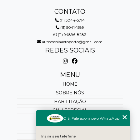
CONTATO
(11) 5044-5714
(11) 5041-1589
(11) 94896-8282
autoescolaaeroporto@gmail.com
REDES SOCIAIS
MENU
HOME
SOBRE NÓS
HABILITAÇÃO
CNH ESPECIAL
Olá! Fale agora pelo WhatsApp
REABILITAÇÃO
PONTUAÇÃO
SERVIÇOS ONLINE
Insira seu telefone