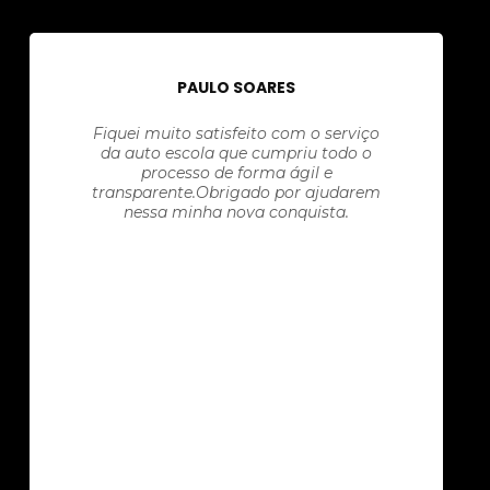
PAULO SOARES
Fiquei muito satisfeito com o serviço
da auto escola que cumpriu todo o
processo de forma ágil e
transparente.Obrigado por ajudarem
nessa minha nova conquista.