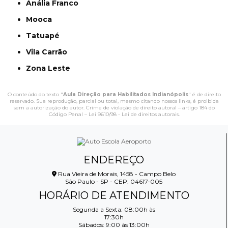
Anália Franco
Mooca
Tatuapé
Vila Carrão
Zona Leste
O conteúdo do texto "
Aula Direção para Habilitados Indianópolis
" é de direito
reservado. Sua reprodução, parcial ou total, mesmo citando nossos links, é proibida
sem a autorização do autor. Crime de violação de direito autoral – artigo 184 do
Código Penal –
Lei 9610/98 - Lei de direitos autorais
.
ENDEREÇO
Rua Vieira de Morais, 1458 - Campo Belo
São Paulo - SP - CEP: 04617-005
HORÁRIO DE ATENDIMENTO
Segunda a Sexta: 08:00h às
17:30h
Sábados: 9:00 às 13:00h