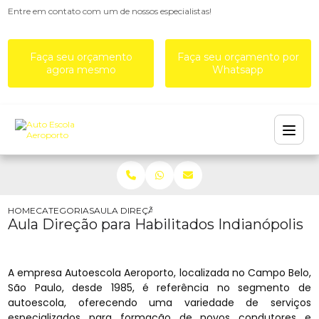
Entre em contato com um de nossos especialistas!
Faça seu orçamento
Faça seu orçamento por
agora mesmo
Whatsapp
HOME
CATEGORIAS
AULA DIREÇÃO PARA HABILITADOS INDIANÓPOLIS
Aula Direção para Habilitados Indianópolis
A empresa Autoescola Aeroporto, localizada no Campo Belo,
São Paulo, desde 1985, é referência no segmento de
autoescola, oferecendo uma variedade de serviços
especializados para formação de novos condutores e