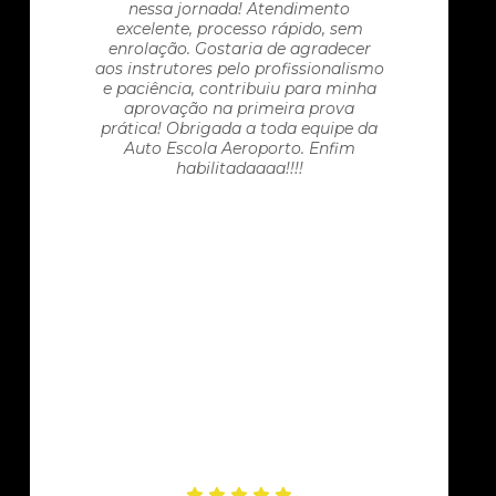
nessa jornada! Atendimento
excelente, processo rápido, sem
enrolação. Gostaria de agradecer
aos instrutores pelo profissionalismo
e paciência, contribuiu para minha
aprovação na primeira prova
prática! Obrigada a toda equipe da
Auto Escola Aeroporto. Enfim
habilitadaaaa!!!!