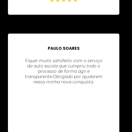
PAULO SOARES
Fiquei muito satisfeito com o serviço
da auto escola que cumpriu todo o
processo de forma ágil e
transparente.Obrigado por ajudarem
nessa minha nova conquista.