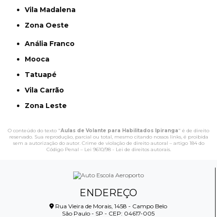
Vila Madalena
Zona Oeste
Anália Franco
Mooca
Tatuapé
Vila Carrão
Zona Leste
O conteúdo do texto "
Aulas de Volante para Habilitados Ipiranga
" é de direito
reservado. Sua reprodução, parcial ou total, mesmo citando nossos links, é proibida
sem a autorização do autor. Crime de violação de direito autoral – artigo 184 do
Código Penal –
Lei 9610/98 - Lei de direitos autorais
.
ENDEREÇO
Rua Vieira de Morais, 1458 - Campo Belo
São Paulo - SP - CEP: 04617-005