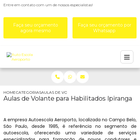
Entre em contato com um de nossos especialistas!
Faça seu orçamento
Faça seu orçamento por
agora mesmo
Whatsapp
HOME
CATEGORIAS
AULAS DE VOLANTE PARA HABILITADOS IPIRANGA
Aulas de Volante para Habilitados Ipiranga
A empresa Autoescola Aeroporto, localizada no Campo Belo,
São Paulo, desde 1985, é referência no segmento de
autoescola, oferecendo uma variedade de serviços
especializados para formação de novos condutores e