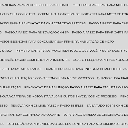
 CARTEIRAS PARA MOTO: ESTILO E PRATICIDADE
MELHORES CARTEIRAS PARA MOTO: P
PARA D: GUIA COMPLETO
OBTENHA SUA CARTEIRA DE MOTORISTA PARA MOTO DE FOR
 PASSO PARA A RENOVAÇÃO DA CNH COM DICAS PRÁTICAS
PASSO A PASSO PARA CAR
O
PASSO A PASSO PARA RENOVAÇÃO CNH SP
PASSO A PASSO PARA TIRAR CARTEI
PASSOS ESSENCIAIS PARA CONQUISTAR SUA PRIMEIRA HABILITAÇÃO DE MOTO
AR A SUA
PRIMEIRA CARTEIRA DE MOTORISTA: TUDO O QUE VOCÊ PRECISA SABER PA
BILITAÇÃO B: GUIA COMPLETO PARA INICIANTES
QUAL O PREÇO DA CNH PCD? DESCU
ORES E TAXAS ATUALIZADAS
QUANTO CUSTA RENOVAR CNH: GUIA COMPLETO DE V
RENOVAR HABILITAÇÃO E COMO ECONOMIZAR NESSE PROCESSO
QUANTO CUSTA TIRA
EGULARIZAÇÃO
RENOVAÇÃO DE HABILITAÇÃO: PASSO A PASSO PARA FACILITAR O PR
ENOVAR CARTEIRA DE MOTORISTA VALOR E CUSTOS ENVOLVIDOS NO PROCESSO
REN
CESSO
RENOVAR CNH ONLINE: PASSO A PASSO SIMPLES
SAIBA TUDO SOBRE CNH D
ANSFORMAR SUA CONFIANÇA AO VOLANTE
SUPERANDO O MEDO DE DIRIGIR: DICAS D
TES
SUSPENSÃO DA CNH: ENTENDA O QUE ELA SIGNIFICA PARA SEU DIREITO DE DIRI