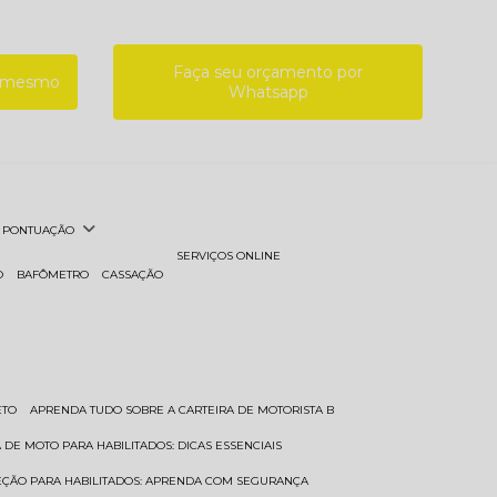
Faça seu orçamento por
a mesmo
Whatsapp
PONTUAÇÃO
SERVIÇOS ONLINE
O
BAFÔMETRO
CASSAÇÃO
ETO
APRENDA TUDO SOBRE A CARTEIRA DE MOTORISTA B
A DE MOTO PARA HABILITADOS: DICAS ESSENCIAIS
REÇÃO PARA HABILITADOS: APRENDA COM SEGURANÇA