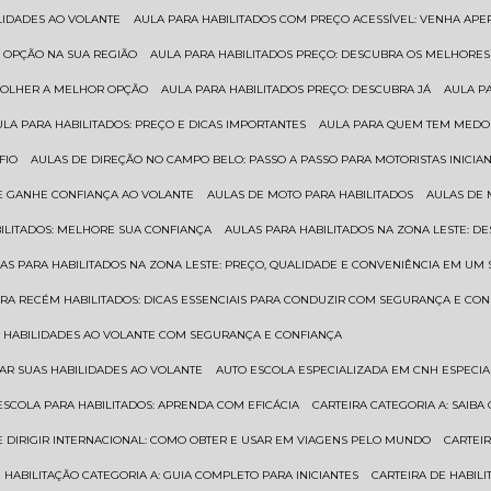
ILIDADES AO VOLANTE
AULA PARA HABILITADOS COM PREÇO ACESSÍVEL: VENHA APE
R OPÇÃO NA SUA REGIÃO
AULA PARA HABILITADOS PREÇO: DESCUBRA OS MELHORE
SCOLHER A MELHOR OPÇÃO
AULA PARA HABILITADOS PREÇO: DESCUBRA JÁ
AULA P
AULA PARA HABILITADOS: PREÇO E DICAS IMPORTANTES
AULA PARA QUEM TEM MEDO 
FIO
AULAS DE DIREÇÃO NO CAMPO BELO: PASSO A PASSO PARA MOTORISTAS INICIA
 E GANHE CONFIANÇA AO VOLANTE
AULAS DE MOTO PARA HABILITADOS
AULAS DE
BILITADOS: MELHORE SUA CONFIANÇA
AULAS PARA HABILITADOS NA ZONA LESTE: D
LAS PARA HABILITADOS NA ZONA LESTE: PREÇO, QUALIDADE E CONVENIÊNCIA EM UM 
ARA RECÉM HABILITADOS: DICAS ESSENCIAIS PARA CONDUZIR COM SEGURANÇA E CO
AS HABILIDADES AO VOLANTE COM SEGURANÇA E CONFIANÇA
RAR SUAS HABILIDADES AO VOLANTE
AUTO ESCOLA ESPECIALIZADA EM CNH ESPECI
ESCOLA PARA HABILITADOS: APRENDA COM EFICÁCIA
CARTEIRA CATEGORIA A: SAIB
DE DIRIGIR INTERNACIONAL: COMO OBTER E USAR EM VIAGENS PELO MUNDO
CARTEI
E HABILITAÇÃO CATEGORIA A: GUIA COMPLETO PARA INICIANTES
CARTEIRA DE HABIL