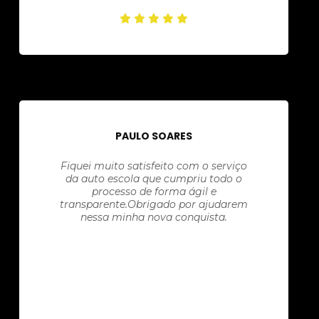
PAULO SOARES
Fiquei muito satisfeito com o serviço
da auto escola que cumpriu todo o
processo de forma ágil e
transparente.Obrigado por ajudarem
nessa minha nova conquista.