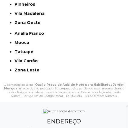
Pinheiros
Vila Madalena
Zona Oeste
Anália Franco
Mooca
Tatuapé
Vila Carrão
Zona Leste
O conteúdo do texto "
Qual o Preço de Aula de Moto para Habilitados Jardim
Marajoara
" é de direito reservado. Sua reprodução, parcial ou total, mesmo citando
nossos links, é proibida sem a autorização do autor. Crime de violação de direito
autoral – artigo 184 do Código Penal –
Lei 9610/98 - Lei de direitos autorais
.
ENDEREÇO