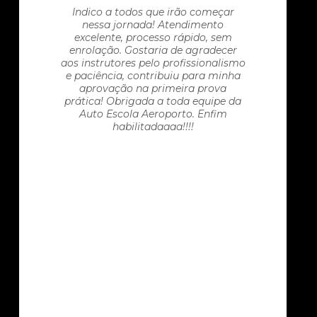
Indico a todos que irão começar
nessa jornada! Atendimento
excelente, processo rápido, sem
enrolação. Gostaria de agradecer
aos instrutores pelo profissionalismo
e paciência, contribuiu para minha
aprovação na primeira prova
prática! Obrigada a toda equipe da
Auto Escola Aeroporto. Enfim
habilitadaaaa!!!!