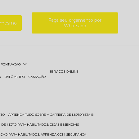
Faça seu orçamento por
a mesmo
Whatsapp
PONTUAÇÃO
SERVIÇOS ONLINE
O
BAFÔMETRO
CASSAÇÃO
ETO
APRENDA TUDO SOBRE A CARTEIRA DE MOTORISTA B
A DE MOTO PARA HABILITADOS: DICAS ESSENCIAIS
REÇÃO PARA HABILITADOS: APRENDA COM SEGURANÇA