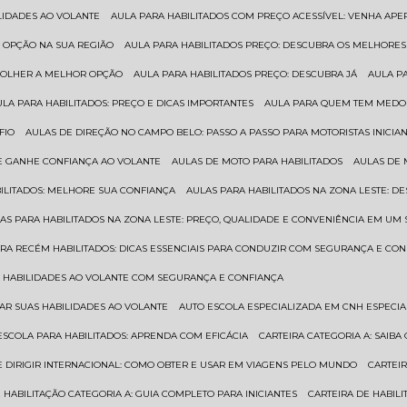
ILIDADES AO VOLANTE
AULA PARA HABILITADOS COM PREÇO ACESSÍVEL: VENHA APE
R OPÇÃO NA SUA REGIÃO
AULA PARA HABILITADOS PREÇO: DESCUBRA OS MELHORE
SCOLHER A MELHOR OPÇÃO
AULA PARA HABILITADOS PREÇO: DESCUBRA JÁ
AULA P
AULA PARA HABILITADOS: PREÇO E DICAS IMPORTANTES
AULA PARA QUEM TEM MEDO 
FIO
AULAS DE DIREÇÃO NO CAMPO BELO: PASSO A PASSO PARA MOTORISTAS INICIA
 E GANHE CONFIANÇA AO VOLANTE
AULAS DE MOTO PARA HABILITADOS
AULAS DE
BILITADOS: MELHORE SUA CONFIANÇA
AULAS PARA HABILITADOS NA ZONA LESTE: D
LAS PARA HABILITADOS NA ZONA LESTE: PREÇO, QUALIDADE E CONVENIÊNCIA EM UM 
ARA RECÉM HABILITADOS: DICAS ESSENCIAIS PARA CONDUZIR COM SEGURANÇA E CO
AS HABILIDADES AO VOLANTE COM SEGURANÇA E CONFIANÇA
RAR SUAS HABILIDADES AO VOLANTE
AUTO ESCOLA ESPECIALIZADA EM CNH ESPECI
ESCOLA PARA HABILITADOS: APRENDA COM EFICÁCIA
CARTEIRA CATEGORIA A: SAIB
DE DIRIGIR INTERNACIONAL: COMO OBTER E USAR EM VIAGENS PELO MUNDO
CARTEI
E HABILITAÇÃO CATEGORIA A: GUIA COMPLETO PARA INICIANTES
CARTEIRA DE HABIL