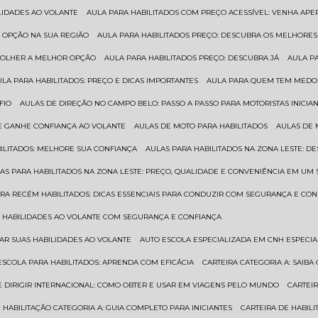
ILIDADES AO VOLANTE
AULA PARA HABILITADOS COM PREÇO ACESSÍVEL: VENHA APE
R OPÇÃO NA SUA REGIÃO
AULA PARA HABILITADOS PREÇO: DESCUBRA OS MELHORE
SCOLHER A MELHOR OPÇÃO
AULA PARA HABILITADOS PREÇO: DESCUBRA JÁ
AULA P
AULA PARA HABILITADOS: PREÇO E DICAS IMPORTANTES
AULA PARA QUEM TEM MEDO 
FIO
AULAS DE DIREÇÃO NO CAMPO BELO: PASSO A PASSO PARA MOTORISTAS INICIA
 E GANHE CONFIANÇA AO VOLANTE
AULAS DE MOTO PARA HABILITADOS
AULAS DE
BILITADOS: MELHORE SUA CONFIANÇA
AULAS PARA HABILITADOS NA ZONA LESTE: D
LAS PARA HABILITADOS NA ZONA LESTE: PREÇO, QUALIDADE E CONVENIÊNCIA EM UM 
ARA RECÉM HABILITADOS: DICAS ESSENCIAIS PARA CONDUZIR COM SEGURANÇA E CO
AS HABILIDADES AO VOLANTE COM SEGURANÇA E CONFIANÇA
RAR SUAS HABILIDADES AO VOLANTE
AUTO ESCOLA ESPECIALIZADA EM CNH ESPECI
ESCOLA PARA HABILITADOS: APRENDA COM EFICÁCIA
CARTEIRA CATEGORIA A: SAIB
DE DIRIGIR INTERNACIONAL: COMO OBTER E USAR EM VIAGENS PELO MUNDO
CARTEI
E HABILITAÇÃO CATEGORIA A: GUIA COMPLETO PARA INICIANTES
CARTEIRA DE HABIL