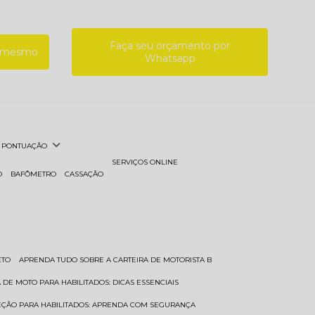
Faça seu orçamento por
a mesmo
Whatsapp
PONTUAÇÃO
SERVIÇOS ONLINE
O
BAFÔMETRO
CASSAÇÃO
ETO
APRENDA TUDO SOBRE A CARTEIRA DE MOTORISTA B
A DE MOTO PARA HABILITADOS: DICAS ESSENCIAIS
REÇÃO PARA HABILITADOS: APRENDA COM SEGURANÇA