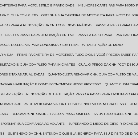
 CARTEIRAS PARA MOTO: ESTILO E PRATICIDADE
MELHORES CARTEIRAS PARA MOTO: P
PARA D: GUIA COMPLETO
OBTENHA SUA CARTEIRA DE MOTORISTA PARA MOTO DE FOR
 PASSO PARA A RENOVAÇÃO DA CNH COM DICAS PRÁTICAS
PASSO A PASSO PARA CAR
O
PASSO A PASSO PARA RENOVAÇÃO CNH SP
PASSO A PASSO PARA TIRAR CARTEI
PASSOS ESSENCIAIS PARA CONQUISTAR SUA PRIMEIRA HABILITAÇÃO DE MOTO
AR A SUA
PRIMEIRA CARTEIRA DE MOTORISTA: TUDO O QUE VOCÊ PRECISA SABER PA
BILITAÇÃO B: GUIA COMPLETO PARA INICIANTES
QUAL O PREÇO DA CNH PCD? DESCU
ORES E TAXAS ATUALIZADAS
QUANTO CUSTA RENOVAR CNH: GUIA COMPLETO DE V
RENOVAR HABILITAÇÃO E COMO ECONOMIZAR NESSE PROCESSO
QUANTO CUSTA TIRA
EGULARIZAÇÃO
RENOVAÇÃO DE HABILITAÇÃO: PASSO A PASSO PARA FACILITAR O PR
ENOVAR CARTEIRA DE MOTORISTA VALOR E CUSTOS ENVOLVIDOS NO PROCESSO
REN
CESSO
RENOVAR CNH ONLINE: PASSO A PASSO SIMPLES
SAIBA TUDO SOBRE CNH D
ANSFORMAR SUA CONFIANÇA AO VOLANTE
SUPERANDO O MEDO DE DIRIGIR: DICAS D
TES
SUSPENSÃO DA CNH: ENTENDA O QUE ELA SIGNIFICA PARA SEU DIREITO DE DIRI