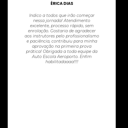
ÉRICA DIAS
Indico a todos que irão começar
nessa jornada! Atendimento
excelente, processo rápido, sem
enrolação. Gostaria de agradecer
aos instrutores pelo profissionalismo
e paciência, contribuiu para minha
aprovação na primeira prova
prática! Obrigada a toda equipe da
Auto Escola Aeroporto. Enfim
habilitadaaaa!!!!