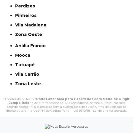
Perdizes
Pinheiros
Vila Madalena
Zona Oeste
Anália Franco
Mooca
Tatuapé
Vila Carrão
Zona Leste
O conteúdo do texto "
Onde Fazer Aula para Habilitados com Medo de Dirigir
Campo Belo
" é de direito reservado. Sua reprodução, parcial ou total, mesmo
citando nossos links, é proibida sem a autorização do autor. Crime de violação de
direito autoral – artigo 184 do Código Penal –
Lei 9610/98 - Lei de direitos autorais
.