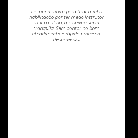
Demorei muito para tirar minha
habilitação por ter medo.Instrutor
muito calmo, me deixou super
tranquila. Sem contar no bom
atendimento e rápido processo.
Recomendo.