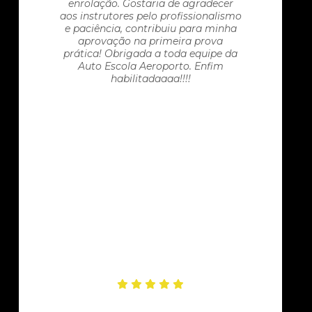
enrolação. Gostaria de agradecer
aos instrutores pelo profissionalismo
e paciência, contribuiu para minha
aprovação na primeira prova
prática! Obrigada a toda equipe da
Auto Escola Aeroporto. Enfim
habilitadaaaa!!!!