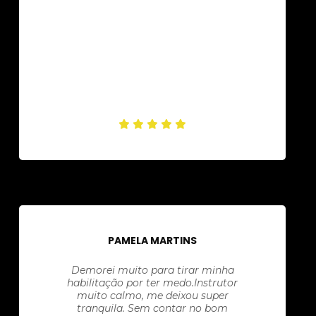
PAMELA MARTINS
Demorei muito para tirar minha
habilitação por ter medo.Instrutor
muito calmo, me deixou super
tranquila. Sem contar no bom