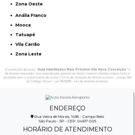
Zona Oeste
Anália Franco
Mooca
Tatuapé
Vila Carrão
Zona Leste
O conteúdo do texto "
Aula Habilitados Mais Próximo Vila Nova Conceição
" é
de direito reservado. Sua reprodução, parcial ou total, mesmo citando nossos links, é
proibida sem a autorização do autor. Crime de violação de direito autoral – artigo 184
do Código Penal –
Lei 9610/98 - Lei de direitos autorais
.
ENDEREÇO
Rua Vieira de Morais, 1458 - Campo Belo
São Paulo - SP - CEP: 04617-005
HORÁRIO DE ATENDIMENTO