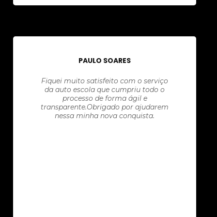
PAULO SOARES
Fiquei muito satisfeito com o serviço
da auto escola que cumpriu todo o
processo de forma ágil e
transparente.Obrigado por ajudarem
nessa minha nova conquista.