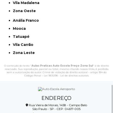
Vila Madalena
Zona Oeste
Anália Franco
Mooca
Tatuapé
Vila Carrão
Zona Leste
O conteúdo do texto "
Aulas Praticas Auto Escola Preço Zona Sul
" é de direito
reservado. Sua reprodução, parcial ou total, mesmo citando nossos links, é proibida
sem a autorização do autor. Crime de violação de direito autoral – artigo 184 do
Código Penal –
Lei 9610/98 - Lei de direitos autorais
.
ENDEREÇO
Rua Vieira de Morais, 1458 - Campo Belo
São Paulo - SP - CEP: 04617-005