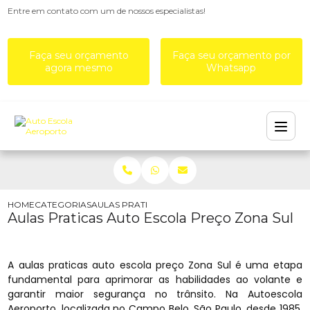
Entre em contato com um de nossos especialistas!
Faça seu orçamento
Faça seu orçamento por
agora mesmo
Whatsapp
HOME
CATEGORIAS
AULAS PRATICAS AUTO ESCOLA PREÇO ZONA SUL
Aulas Praticas Auto Escola Preço Zona Sul
A aulas praticas auto escola preço Zona Sul é uma etapa
fundamental para aprimorar as habilidades ao volante e
garantir maior segurança no trânsito. Na Autoescola
Aeroporto, localizada no Campo Belo, São Paulo, desde 1985,