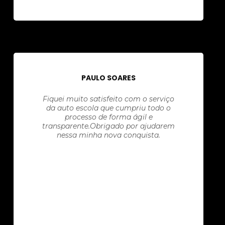
PAULO SOARES
Fiquei muito satisfeito com o serviço
da auto escola que cumpriu todo o
processo de forma ágil e
transparente.Obrigado por ajudarem
nessa minha nova conquista.