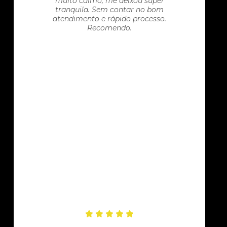
muito calmo, me deixou super
tranquila. Sem contar no bom
atendimento e rápido processo.
Recomendo.