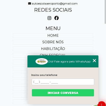
autoescolaaeroporto@gmail.com
REDES SOCIAIS
MENU
HOME
SOBRE NÓS
HABILITAÇÃO
CNH ESPECIAL
Olá! Fale agora pelo WhatsApp
REABILITAÇÃO
PONTUAÇÃO
SERVIÇOS ONLINE
Insira seu telefone
BLOG
OUTROS SERVIÇOS
INICIAR CONVERSA
CONTATO
CATEGORIAS
1