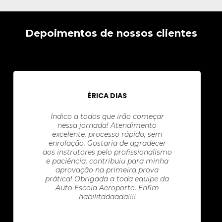
Depoimentos de nossos clientes
ÉRICA DIAS
Indico a todos que irão começar
nessa jornada! Atendimento
excelente, processo rápido, sem
enrolação. Gostaria de agradecer
aos instrutores pelo profissionalismo
e paciência, contribuiu para minha
aprovação na primeira prova
prática! Obrigada a toda equipe da
Auto Escola Aeroporto. Enfim
habilitadaaaa!!!!