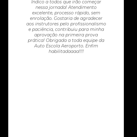
Indico a todos que irão começar
nessa jornada! Atendimento
excelente, processo rápido, sem
enrolação. Gostaria de agradecer
aos instrutores pelo profissionalismo
e paciência, contribuiu para minha
aprovação na primeira prova
prática! Obrigada a toda equipe da
Auto Escola Aeroporto. Enfim
habilitadaaaa!!!!