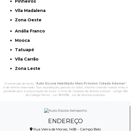
Pinheiros
Vila Madalena
Zona Oeste
Anália Franco
Mooca
Tatuapé
Vila Carrão
Zona Leste
O conteúdo do texto "
Auto Escola Habilitado Mais Próximo Cidade Ademar
"
é de direito reservado. Sua reprodução, parcial ou total, mesmo citando nossos links, é
proibida sem a autorização do autor. Crime de violação de direito autoral – artigo 184
do Código Penal –
Lei 9610/98 - Lei de direitos autorais
.
ENDEREÇO
Rua Vieira de Morais, 1458 - Campo Belo