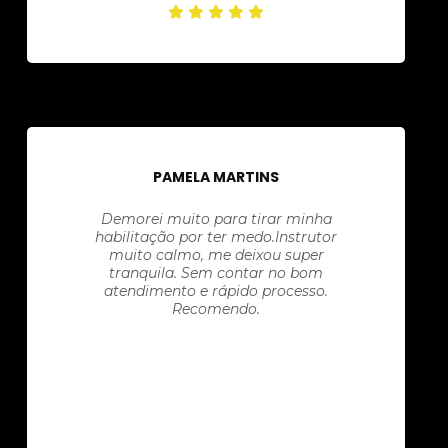
PAMELA MARTINS
Demorei muito para tirar minha
habilitação por ter medo.Instrutor
muito calmo, me deixou super
tranquila. Sem contar no bom
atendimento e rápido processo.
Recomendo.