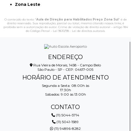
Zona Leste
O conteúdo do texto "
Aula de Direção para Habilitados Preço Zona Sul
" é de
direito reservado. Sua reprodução, parcial ou total, mesmo citando nossos links, é
proibida sem a autorização do autor. Crime de violação de direito autoral – artigo 184
do Código Penal –
Lei 9610/98 - Lei de direitos autorais
.
ENDEREÇO
Rua Vieira de Morais, 1458 - Campo Belo
São Paulo - SP - CEP: 04617-005
HORÁRIO DE ATENDIMENTO
Segunda a Sexta: 08:00h às
17:30h
Sábados: 9:00 às 13:00h
CONTATO
(11) 5044-5714
(11) 5041-1589
(11) 94896-8282