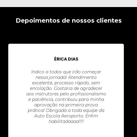
Depoimentos de nossos clientes
ÉRICA DIAS
Indico a todos que irão começar
nessa jornada! Atendimento
excelente, processo rápido, sem
enrolação. Gostaria de agradecer
aos instrutores pelo profissionalismo
e paciência, contribuiu para minha
aprovação na primeira prova
prática! Obrigada a toda equipe da
Auto Escola Aeroporto. Enfim
habilitadaaaa!!!!