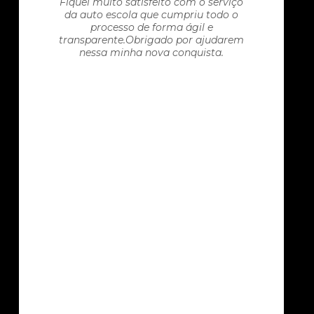
Fiquei muito satisfeito com o serviço
da auto escola que cumpriu todo o
processo de forma ágil e
transparente.Obrigado por ajudarem
nessa minha nova conquista.