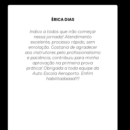
ÉRICA DIAS
Indico a todos que irão começar
nessa jornada! Atendimento
excelente, processo rápido, sem
enrolação. Gostaria de agradecer
aos instrutores pelo profissionalismo
e paciência, contribuiu para minha
aprovação na primeira prova
prática! Obrigada a toda equipe da
Auto Escola Aeroporto. Enfim
habilitadaaaa!!!!