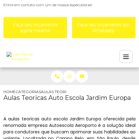
Entre em contato com um de nossos especialistas!
Faça seu orçamento
Faça seu orçamento por
agora mesmo
Whatsapp
HOME
CATEGORIAS
AULAS TEORICAS AUTO ESCOLA JARDIM EUROPA
Aulas Teoricas Auto Escola Jardim Europa
A aulas teoricas auto escola Jardim Europa oferecida pela
renomada empresa Autoescola Aeroporto é a solução ideal
para condutores que buscam aprimorar suas habilidades ao
volante. Localizada no Campo Belo, em São Paulo, desde