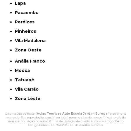
Lapa
Pacaembu
Perdizes
Pinheiros
Vila Madalena
Zona Oeste
Anália Franco
Mooca
Tatuapé
Vila Carrão
Zona Leste
O conteúdo do texto "
Aulas Teoricas Auto Escola Jardim Europa
" é de direito
reservado. Sua reprodução, parcial ou total, mesmo citando nossos links, é proibida
sem a autorização do autor. Crime de violação de direito autoral – artigo 184 do
Código Penal –
Lei 9610/98 - Lei de direitos autorais
.