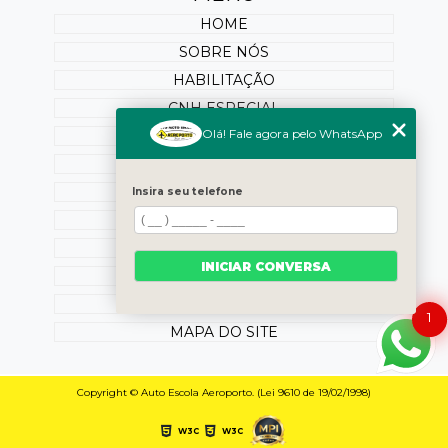
HOME
SOBRE NÓS
HABILITAÇÃO
CNH ESPECIAL
Olá! Fale agora pelo WhatsApp
REABILITAÇÃO
PONTUAÇÃO
SERVIÇOS ONLINE
Insira seu telefone
BLOG
OUTROS SERVIÇOS
INICIAR CONVERSA
CONTATO
CATEGORIAS
1
MAPA DO SITE
Copyright © Auto Escola Aeroporto. (Lei 9610 de 19/02/1998)
W3C
W3C