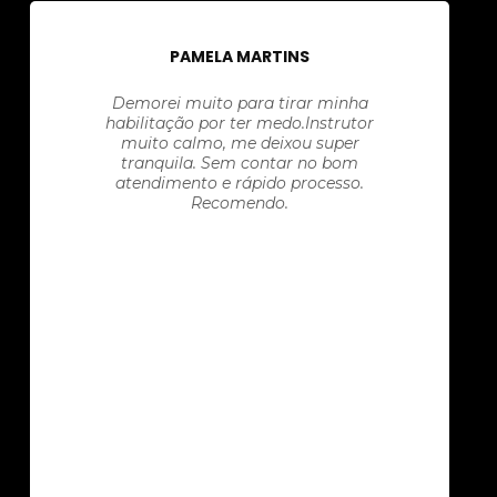
PAMELA MARTINS
Demorei muito para tirar minha
habilitação por ter medo.Instrutor
muito calmo, me deixou super
tranquila. Sem contar no bom
atendimento e rápido processo.
Recomendo.