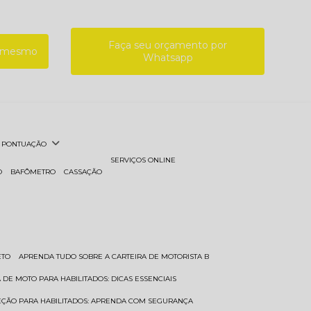
Faça seu orçamento por
a mesmo
Whatsapp
PONTUAÇÃO
SERVIÇOS ONLINE
O
BAFÔMETRO
CASSAÇÃO
ETO
APRENDA TUDO SOBRE A CARTEIRA DE MOTORISTA B
A DE MOTO PARA HABILITADOS: DICAS ESSENCIAIS
REÇÃO PARA HABILITADOS: APRENDA COM SEGURANÇA