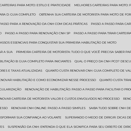
 CARTEIRAS PARA MOTO: ESTILO E PRATICIDADE
MELHORES CARTEIRAS PARA MOTO: P
PARA D: GUIA COMPLETO
OBTENHA SUA CARTEIRA DE MOTORISTA PARA MOTO DE FOR
 PASSO PARA A RENOVAÇÃO DA CNH COM DICAS PRÁTICAS
PASSO A PASSO PARA CAR
O
PASSO A PASSO PARA RENOVAÇÃO CNH SP
PASSO A PASSO PARA TIRAR CARTEI
PASSOS ESSENCIAIS PARA CONQUISTAR SUA PRIMEIRA HABILITAÇÃO DE MOTO
AR A SUA
PRIMEIRA CARTEIRA DE MOTORISTA: TUDO O QUE VOCÊ PRECISA SABER PA
BILITAÇÃO B: GUIA COMPLETO PARA INICIANTES
QUAL O PREÇO DA CNH PCD? DESCU
ORES E TAXAS ATUALIZADAS
QUANTO CUSTA RENOVAR CNH: GUIA COMPLETO DE V
RENOVAR HABILITAÇÃO E COMO ECONOMIZAR NESSE PROCESSO
QUANTO CUSTA TIRA
EGULARIZAÇÃO
RENOVAÇÃO DE HABILITAÇÃO: PASSO A PASSO PARA FACILITAR O PR
ENOVAR CARTEIRA DE MOTORISTA VALOR E CUSTOS ENVOLVIDOS NO PROCESSO
REN
CESSO
RENOVAR CNH ONLINE: PASSO A PASSO SIMPLES
SAIBA TUDO SOBRE CNH D
ANSFORMAR SUA CONFIANÇA AO VOLANTE
SUPERANDO O MEDO DE DIRIGIR: DICAS D
TES
SUSPENSÃO DA CNH: ENTENDA O QUE ELA SIGNIFICA PARA SEU DIREITO DE DIRI