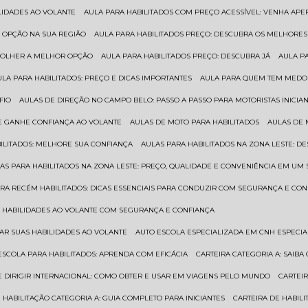
ILIDADES AO VOLANTE
AULA PARA HABILITADOS COM PREÇO ACESSÍVEL: VENHA APE
R OPÇÃO NA SUA REGIÃO
AULA PARA HABILITADOS PREÇO: DESCUBRA OS MELHORE
SCOLHER A MELHOR OPÇÃO
AULA PARA HABILITADOS PREÇO: DESCUBRA JÁ
AULA P
AULA PARA HABILITADOS: PREÇO E DICAS IMPORTANTES
AULA PARA QUEM TEM MEDO 
FIO
AULAS DE DIREÇÃO NO CAMPO BELO: PASSO A PASSO PARA MOTORISTAS INICIA
 E GANHE CONFIANÇA AO VOLANTE
AULAS DE MOTO PARA HABILITADOS
AULAS DE
BILITADOS: MELHORE SUA CONFIANÇA
AULAS PARA HABILITADOS NA ZONA LESTE: D
LAS PARA HABILITADOS NA ZONA LESTE: PREÇO, QUALIDADE E CONVENIÊNCIA EM UM 
ARA RECÉM HABILITADOS: DICAS ESSENCIAIS PARA CONDUZIR COM SEGURANÇA E CO
AS HABILIDADES AO VOLANTE COM SEGURANÇA E CONFIANÇA
RAR SUAS HABILIDADES AO VOLANTE
AUTO ESCOLA ESPECIALIZADA EM CNH ESPECI
ESCOLA PARA HABILITADOS: APRENDA COM EFICÁCIA
CARTEIRA CATEGORIA A: SAIB
DE DIRIGIR INTERNACIONAL: COMO OBTER E USAR EM VIAGENS PELO MUNDO
CARTEI
E HABILITAÇÃO CATEGORIA A: GUIA COMPLETO PARA INICIANTES
CARTEIRA DE HABIL