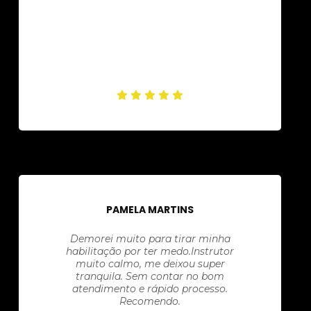
PAMELA MARTINS
Demorei muito para tirar minha
habilitação por ter medo.Instrutor
muito calmo, me deixou super
tranquila. Sem contar no bom
atendimento e rápido processo.
Recomendo.