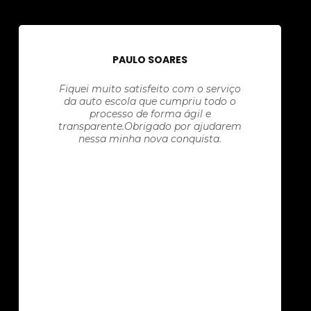
PAULO SOARES
Fiquei muito satisfeito com o serviço
da auto escola que cumpriu todo o
processo de forma ágil e
transparente.Obrigado por ajudarem
nessa minha nova conquista.