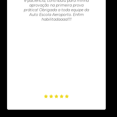
e paciência, contribuiu para minha
aprovação na primeira prova
prática! Obrigada a toda equipe da
Auto Escola Aeroporto. Enfim
habilitadaaaa!!!!