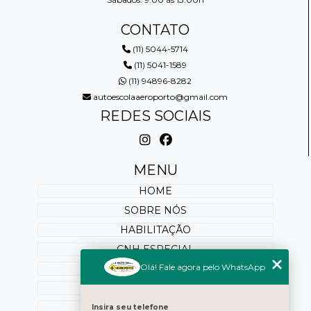
CONTATO
(11) 5044-5714
(11) 5041-1589
(11) 94896-8282
autoescolaaeroporto@gmail.com
REDES SOCIAIS
MENU
HOME
SOBRE NÓS
HABILITAÇÃO
CNH ESPECIAL
Olá! Fale agora pelo WhatsApp
REABILITAÇÃO
PONTUAÇÃO
SERVIÇOS ONLINE
Insira seu telefone