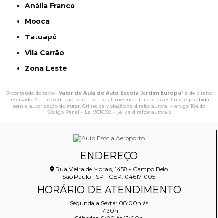
Anália Franco
Mooca
Tatuapé
Vila Carrão
Zona Leste
O conteúdo do texto "
Valor de Aula de Auto Escola Jardim Europa
" é de direito
reservado. Sua reprodução, parcial ou total, mesmo citando nossos links, é proibida
sem a autorização do autor. Crime de violação de direito autoral – artigo 184 do
Código Penal –
Lei 9610/98 - Lei de direitos autorais
.
ENDEREÇO
Rua Vieira de Morais, 1458 - Campo Belo
São Paulo - SP - CEP: 04617-005
HORÁRIO DE ATENDIMENTO
Segunda a Sexta: 08:00h às
17:30h
Sábados: 9:00 às 13:00h