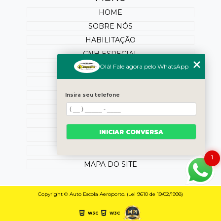
HOME
SOBRE NÓS
HABILITAÇÃO
CNH ESPECIAL
Olá! Fale agora pelo WhatsApp
REABILITAÇÃO
PONTUAÇÃO
SERVIÇOS ONLINE
Insira seu telefone
BLOG
OUTROS SERVIÇOS
INICIAR CONVERSA
CONTATO
CATEGORIAS
1
MAPA DO SITE
Copyright © Auto Escola Aeroporto. (Lei 9610 de 19/02/1998)
W3C
W3C