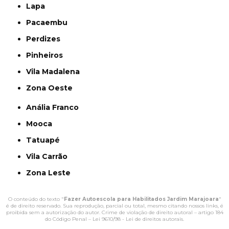
Lapa
Pacaembu
Perdizes
Pinheiros
Vila Madalena
Zona Oeste
Anália Franco
Mooca
Tatuapé
Vila Carrão
Zona Leste
O conteúdo do texto "
Fazer Autoescola para Habilitados Jardim Marajoara
"
é de direito reservado. Sua reprodução, parcial ou total, mesmo citando nossos links, é
proibida sem a autorização do autor. Crime de violação de direito autoral – artigo 184
do Código Penal –
Lei 9610/98 - Lei de direitos autorais
.