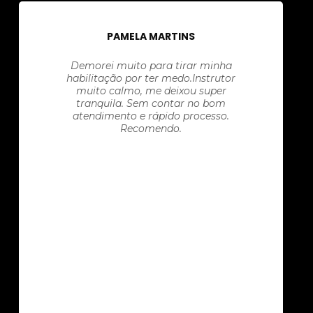
PAMELA MARTINS
Demorei muito para tirar minha
habilitação por ter medo.Instrutor
muito calmo, me deixou super
tranquila. Sem contar no bom
atendimento e rápido processo.
Recomendo.