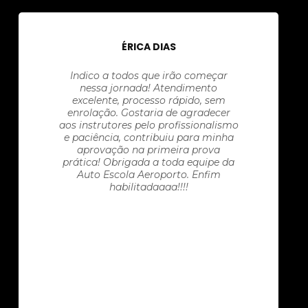
ÉRICA DIAS
Indico a todos que irão começar
nessa jornada! Atendimento
excelente, processo rápido, sem
enrolação. Gostaria de agradecer
aos instrutores pelo profissionalismo
e paciência, contribuiu para minha
aprovação na primeira prova
prática! Obrigada a toda equipe da
Auto Escola Aeroporto. Enfim
habilitadaaaa!!!!