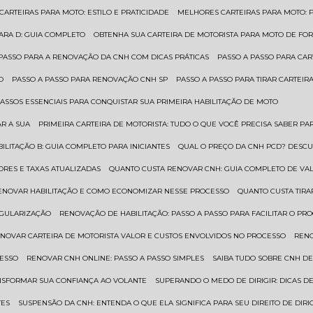
 CARTEIRAS PARA MOTO: ESTILO E PRATICIDADE
MELHORES CARTEIRAS PARA MOTO: P
PARA D: GUIA COMPLETO
OBTENHA SUA CARTEIRA DE MOTORISTA PARA MOTO DE FOR
 PASSO PARA A RENOVAÇÃO DA CNH COM DICAS PRÁTICAS
PASSO A PASSO PARA CAR
O
PASSO A PASSO PARA RENOVAÇÃO CNH SP
PASSO A PASSO PARA TIRAR CARTEI
PASSOS ESSENCIAIS PARA CONQUISTAR SUA PRIMEIRA HABILITAÇÃO DE MOTO
AR A SUA
PRIMEIRA CARTEIRA DE MOTORISTA: TUDO O QUE VOCÊ PRECISA SABER PA
BILITAÇÃO B: GUIA COMPLETO PARA INICIANTES
QUAL O PREÇO DA CNH PCD? DESCU
ORES E TAXAS ATUALIZADAS
QUANTO CUSTA RENOVAR CNH: GUIA COMPLETO DE V
RENOVAR HABILITAÇÃO E COMO ECONOMIZAR NESSE PROCESSO
QUANTO CUSTA TIRA
EGULARIZAÇÃO
RENOVAÇÃO DE HABILITAÇÃO: PASSO A PASSO PARA FACILITAR O PR
ENOVAR CARTEIRA DE MOTORISTA VALOR E CUSTOS ENVOLVIDOS NO PROCESSO
REN
CESSO
RENOVAR CNH ONLINE: PASSO A PASSO SIMPLES
SAIBA TUDO SOBRE CNH D
ANSFORMAR SUA CONFIANÇA AO VOLANTE
SUPERANDO O MEDO DE DIRIGIR: DICAS D
TES
SUSPENSÃO DA CNH: ENTENDA O QUE ELA SIGNIFICA PARA SEU DIREITO DE DIRI