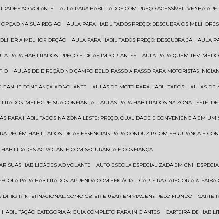
ILIDADES AO VOLANTE
AULA PARA HABILITADOS COM PREÇO ACESSÍVEL: VENHA APE
R OPÇÃO NA SUA REGIÃO
AULA PARA HABILITADOS PREÇO: DESCUBRA OS MELHORE
SCOLHER A MELHOR OPÇÃO
AULA PARA HABILITADOS PREÇO: DESCUBRA JÁ
AULA P
AULA PARA HABILITADOS: PREÇO E DICAS IMPORTANTES
AULA PARA QUEM TEM MEDO 
FIO
AULAS DE DIREÇÃO NO CAMPO BELO: PASSO A PASSO PARA MOTORISTAS INICIA
 E GANHE CONFIANÇA AO VOLANTE
AULAS DE MOTO PARA HABILITADOS
AULAS DE
BILITADOS: MELHORE SUA CONFIANÇA
AULAS PARA HABILITADOS NA ZONA LESTE: D
LAS PARA HABILITADOS NA ZONA LESTE: PREÇO, QUALIDADE E CONVENIÊNCIA EM UM 
ARA RECÉM HABILITADOS: DICAS ESSENCIAIS PARA CONDUZIR COM SEGURANÇA E CO
AS HABILIDADES AO VOLANTE COM SEGURANÇA E CONFIANÇA
RAR SUAS HABILIDADES AO VOLANTE
AUTO ESCOLA ESPECIALIZADA EM CNH ESPECI
ESCOLA PARA HABILITADOS: APRENDA COM EFICÁCIA
CARTEIRA CATEGORIA A: SAIB
DE DIRIGIR INTERNACIONAL: COMO OBTER E USAR EM VIAGENS PELO MUNDO
CARTEI
E HABILITAÇÃO CATEGORIA A: GUIA COMPLETO PARA INICIANTES
CARTEIRA DE HABIL