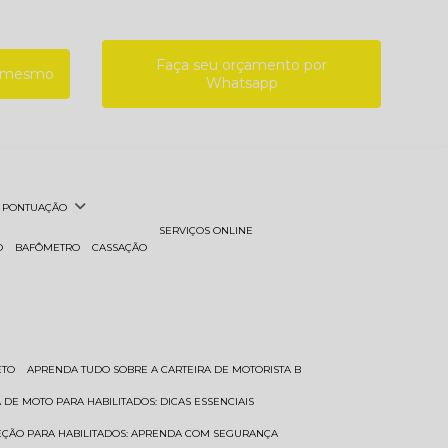
Faça seu orçamento por
a mesmo
Whatsapp
PONTUAÇÃO
SERVIÇOS ONLINE
O
BAFÔMETRO
CASSAÇÃO
ETO
APRENDA TUDO SOBRE A CARTEIRA DE MOTORISTA B
A DE MOTO PARA HABILITADOS: DICAS ESSENCIAIS
REÇÃO PARA HABILITADOS: APRENDA COM SEGURANÇA