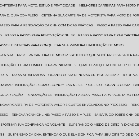
 CARTEIRAS PARA MOTO: ESTILO E PRATICIDADE
MELHORES CARTEIRAS PARA MOTO: P
PARA D: GUIA COMPLETO
OBTENHA SUA CARTEIRA DE MOTORISTA PARA MOTO DE FOR
 PASSO PARA A RENOVAÇÃO DA CNH COM DICAS PRÁTICAS
PASSO A PASSO PARA CAR
O
PASSO A PASSO PARA RENOVAÇÃO CNH SP
PASSO A PASSO PARA TIRAR CARTEI
PASSOS ESSENCIAIS PARA CONQUISTAR SUA PRIMEIRA HABILITAÇÃO DE MOTO
AR A SUA
PRIMEIRA CARTEIRA DE MOTORISTA: TUDO O QUE VOCÊ PRECISA SABER PA
BILITAÇÃO B: GUIA COMPLETO PARA INICIANTES
QUAL O PREÇO DA CNH PCD? DESCU
ORES E TAXAS ATUALIZADAS
QUANTO CUSTA RENOVAR CNH: GUIA COMPLETO DE V
RENOVAR HABILITAÇÃO E COMO ECONOMIZAR NESSE PROCESSO
QUANTO CUSTA TIRA
EGULARIZAÇÃO
RENOVAÇÃO DE HABILITAÇÃO: PASSO A PASSO PARA FACILITAR O PR
ENOVAR CARTEIRA DE MOTORISTA VALOR E CUSTOS ENVOLVIDOS NO PROCESSO
REN
CESSO
RENOVAR CNH ONLINE: PASSO A PASSO SIMPLES
SAIBA TUDO SOBRE CNH D
ANSFORMAR SUA CONFIANÇA AO VOLANTE
SUPERANDO O MEDO DE DIRIGIR: DICAS D
TES
SUSPENSÃO DA CNH: ENTENDA O QUE ELA SIGNIFICA PARA SEU DIREITO DE DIRI