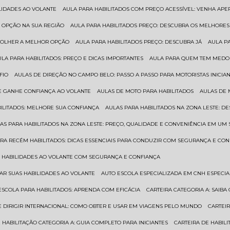
ILIDADES AO VOLANTE
AULA PARA HABILITADOS COM PREÇO ACESSÍVEL: VENHA APE
R OPÇÃO NA SUA REGIÃO
AULA PARA HABILITADOS PREÇO: DESCUBRA OS MELHORE
SCOLHER A MELHOR OPÇÃO
AULA PARA HABILITADOS PREÇO: DESCUBRA JÁ
AULA P
AULA PARA HABILITADOS: PREÇO E DICAS IMPORTANTES
AULA PARA QUEM TEM MEDO 
FIO
AULAS DE DIREÇÃO NO CAMPO BELO: PASSO A PASSO PARA MOTORISTAS INICIA
 E GANHE CONFIANÇA AO VOLANTE
AULAS DE MOTO PARA HABILITADOS
AULAS DE
BILITADOS: MELHORE SUA CONFIANÇA
AULAS PARA HABILITADOS NA ZONA LESTE: D
LAS PARA HABILITADOS NA ZONA LESTE: PREÇO, QUALIDADE E CONVENIÊNCIA EM UM 
ARA RECÉM HABILITADOS: DICAS ESSENCIAIS PARA CONDUZIR COM SEGURANÇA E CO
AS HABILIDADES AO VOLANTE COM SEGURANÇA E CONFIANÇA
RAR SUAS HABILIDADES AO VOLANTE
AUTO ESCOLA ESPECIALIZADA EM CNH ESPECI
ESCOLA PARA HABILITADOS: APRENDA COM EFICÁCIA
CARTEIRA CATEGORIA A: SAIB
DE DIRIGIR INTERNACIONAL: COMO OBTER E USAR EM VIAGENS PELO MUNDO
CARTEI
E HABILITAÇÃO CATEGORIA A: GUIA COMPLETO PARA INICIANTES
CARTEIRA DE HABIL