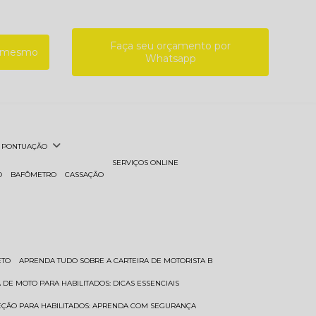
Faça seu orçamento por
a mesmo
Whatsapp
PONTUAÇÃO
SERVIÇOS ONLINE
O
BAFÔMETRO
CASSAÇÃO
ETO
APRENDA TUDO SOBRE A CARTEIRA DE MOTORISTA B
A DE MOTO PARA HABILITADOS: DICAS ESSENCIAIS
REÇÃO PARA HABILITADOS: APRENDA COM SEGURANÇA